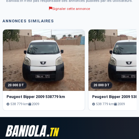
Baniola.tn n'est pas responsable des annonces publiées par les utilisateurs.
Signaler cette annonce
ANNONCES SIMILAIRES
20 000 DT
20 000 DT
Peugeot Bipper 2009 538779 km
Peugeot Bipper 2009 538
538 779 km
2009
538 779 km
2009