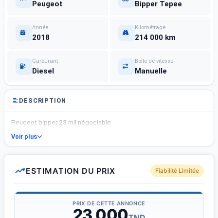
Peugeot
Bipper Tepee
Année
Kilométrage
2018
214 000 km
Carburant
Boîte de vitesse
Diesel
Manuelle
DESCRIPTION
Peugeot bipper 23 mil négociable
Voir plus
ESTIMATION DU PRIX
Fiabilité Limitée
PRIX DE CETTE ANNONCE
23 000
TND