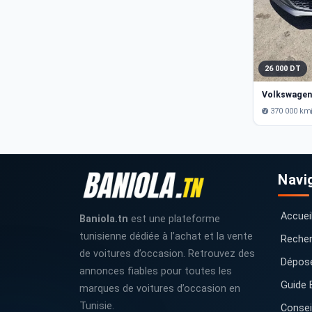
26 000 DT
Volkswagen
370 000 km
Navi
Accuei
Baniola.tn
est une plateforme
tunisienne dédiée à l’achat et la vente
Recher
de voitures d’occasion. Retrouvez des
Dépos
annonces fiables pour toutes les
Guide 
marques de voitures d’occasion en
Tunisie.
Consei