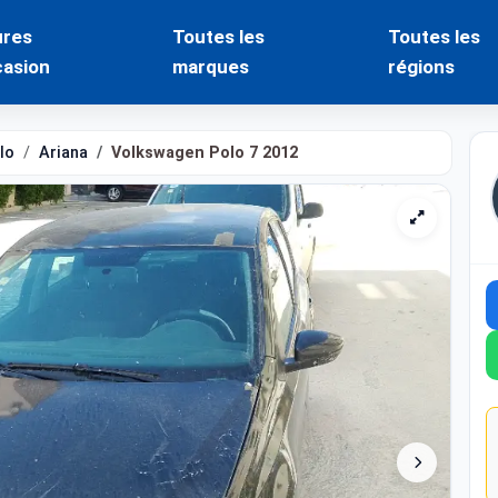
ures
Toutes les
Toutes les
casion
marques
régions
lo
Ariana
Volkswagen Polo 7 2012