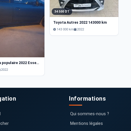
34 500 DT
4
Toyota Autres 2022 143000 km
T
143 000 km
2022
Toyota Agya populaire 2022 Essence 45 800 km Ariana
2022
gation
Informations
l
Qui sommes-nous ?
cher
Mentions légales