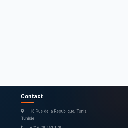
0 000 DT
36 000 DT
oyota Autres 2023 15779 km
Toyota Autres 2023 51500 km
15 779 km
2023
51 500 km
2023
Contact
16 Rue de la République, Tunis,
Tunisie
+216 29 462 178