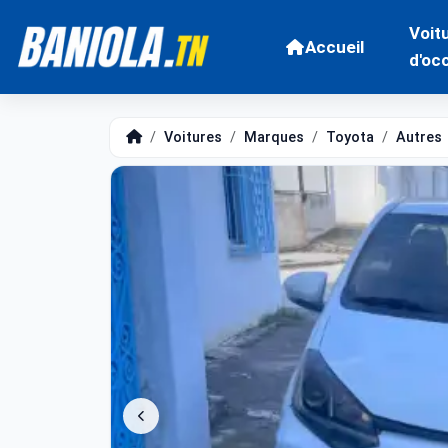
Voit
Accueil
d'oc
Voitures
Marques
Toyota
Autres