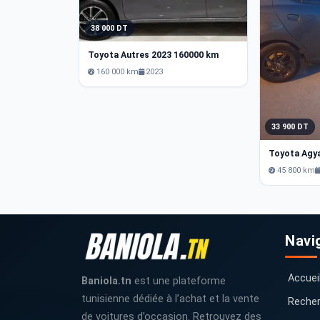
38 000 DT
Toyota Autres 2023 160000 km
160 000 km
2023
33 900 DT
45 800 km
Navi
Accuei
Baniola.tn
est une plateforme
tunisienne dédiée à l’achat et la vente
Recher
de voitures d’occasion. Retrouvez des