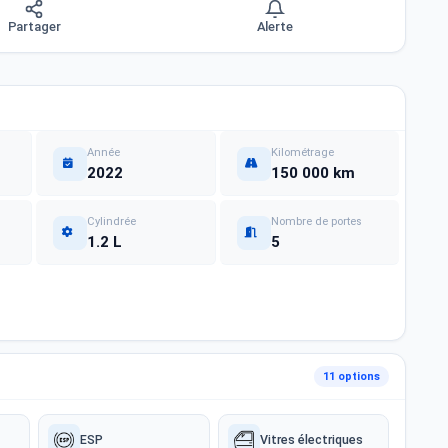
Partager
Alerte
Année
Kilométrage
2022
150 000 km
Cylindrée
Nombre de portes
1.2 L
5
11 options
ESP
Vitres électriques