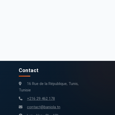
Mahindra Kuv 100 2020 Essence 125 000 km Sousse
Mahindra kuv 100 k8 année 2021
125 000 km
2020
68 000 km
2021
Contact
16 Rue de la République, Tunis,
Tunisie
+216 29 462 178
contact@baniola.tn