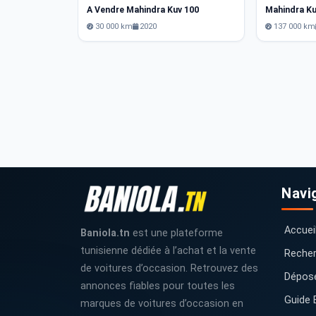
A Vendre Mahindra Kuv 100
Mahindra Ku
30 000 km
2020
137 000 km
Navi
Accuei
Baniola.tn
est une plateforme
tunisienne dédiée à l’achat et la vente
Recher
de voitures d’occasion. Retrouvez des
Dépos
annonces fiables pour toutes les
Guide 
marques de voitures d’occasion en