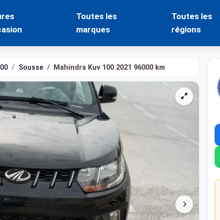
ures
Toutes les
Toutes les
casion
marques
régions
100
Sousse
Mahindra Kuv 100 2021 96000 km