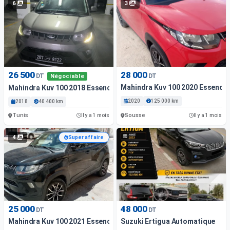
6
3
26 500
28 000
DT
DT
Négociable
Mahindra Kuv 100 2020 Essence
Mahindra Kuv 100 2018 Essence 40 400 Km Tunis
2020
125 000 km
2018
40 400 km
Tunis
Sousse
Il y a 1 mois
Il y a 1 mois
4
Super affaire
25 000
48 000
DT
DT
Mahindra Kuv 100 2021 Essence 98 Km Sousse
Suzuki Ertigua Automatique