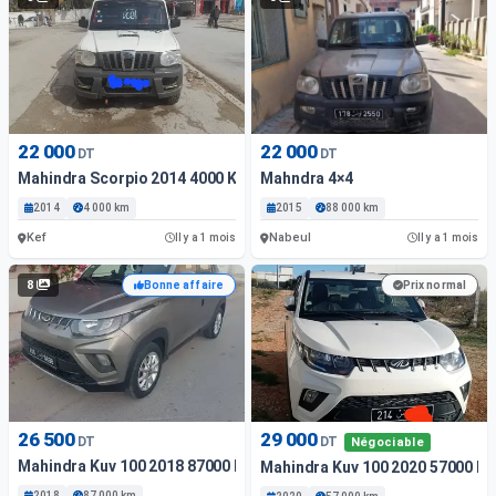
22 000
22 000
DT
DT
Mahindra Scorpio 2014 4000 Km
Mahndra 4×4
2014
4 000 km
2015
88 000 km
Kef
Nabeul
Il y a 1 mois
Il y a 1 mois
8
Bonne affaire
Prix normal
26 500
29 000
DT
DT
Négociable
Mahindra Kuv 100 2018 87000 Km
Mahindra Kuv 100 2020 57000 K
2018
87 000 km