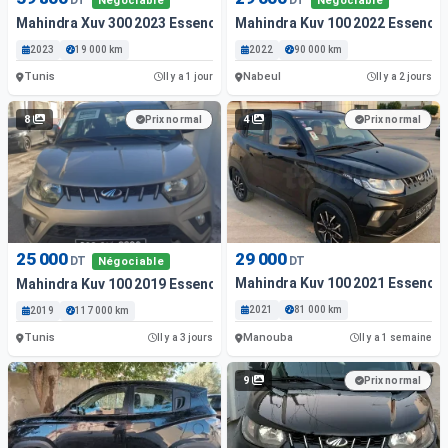
Négociable
Négociable
Mahindra Xuv 300 2023 Essence
Mahindra Kuv 100 2022 Essence
2023
19 000 km
2022
90 000 km
Tunis
Nabeul
Il y a 1 jour
Il y a 2 jours
8
4
Prix normal
Prix normal
25 000
29 000
DT
DT
Négociable
Mahindra Kuv 100 2021 Essence
Mahindra Kuv 100 2019 Essence
2021
81 000 km
2019
117 000 km
Tunis
Manouba
Il y a 3 jours
Il y a 1 semaine
9
Prix normal