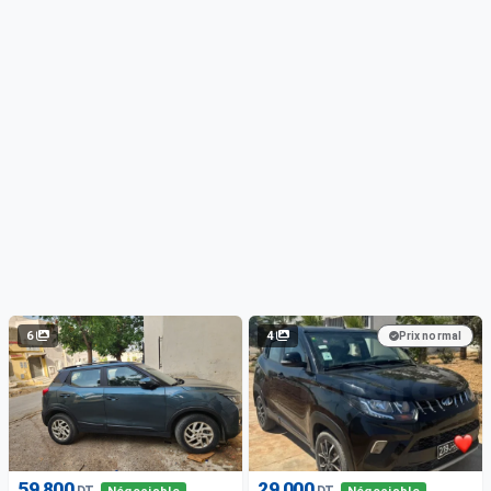
6
4
Prix normal
59 800
29 000
DT
DT