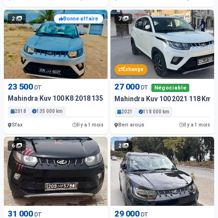
2
7
Bonne affaire
Échange
23 500
27 000
DT
DT
Négociable
Mahindra Kuv 100 K8 2018 135 Km
Mahindra Kuv 100 2021 118 Km
2018
135 000 km
2021
118 000 km
Sfax
Ben arous
Il y a 1 mois
Il y a 1 mois
6
2
31 000
29 000
DT
DT