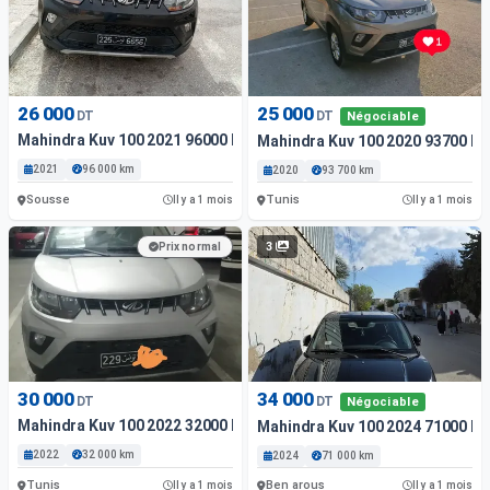
26 000
25 000
DT
DT
Négociable
Mahindra Kuv 100 2021 96000 Km
Mahindra Kuv 100 2020 93700 K
2021
96 000 km
2020
93 700 km
Sousse
Tunis
Il y a 1 mois
Il y a 1 mois
3
Prix normal
30 000
34 000
DT
DT
Négociable
Mahindra Kuv 100 2022 32000 Km
Mahindra Kuv 100 2024 71000 K
2022
32 000 km
2024
71 000 km
Tunis
Ben arous
Il y a 1 mois
Il y a 1 mois