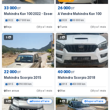
33 000
26 000
DT
DT
Mahindra Kuv 100 2022 - Essence
A Vendre Mahindra Kuv 100
2022
67 000 km
2020
30 000 km
Beja
Tunis
Il y a 1 mois
Il y a 1 mois
5
2
22 000
40 000
DT
DT
Mahindra Scorpio 2015
Mahindra Scorpio 2018
2015
390 000 km
2018
450 000 km
Ben arous
Sfax
Il y a 1 mois
Il y a 1 mois
6
8
Bonne affaire
Super affaire