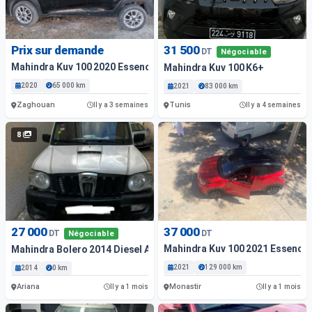
Prix sur demande
31 500
DT
Négociable
Mahindra Kuv 100 2020 Essence
Mahindra Kuv 100 K6+
2020
65 000 km
2021
83 000 km
Zaghouan
Tunis
Il y a 3 semaines
Il y a 4 semaines
8
27 000
37 000
DT
DT
Négociable
Mahindra Kuv 100 2021 Essence
Mahindra Bolero 2014 Diesel Ariana
2021
129 000 km
2014
0 km
Ariana
Monastir
Il y a 1 mois
Il y a 1 mois