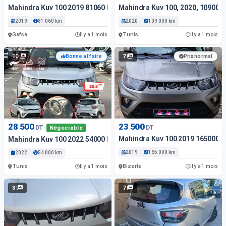
Mahindra Kuv 100 2019 81060 Km
Mahindra Kuv 100, 2020, 109000
2019
81 060 km
2020
109 000 km
Gafsa
Tunis
Il y a 1 mois
Il y a 1 mois
10
7
Bonne affaire
Prix normal
28 500
23 500
DT
DT
Négociable
Mahindra Kuv 100 2019 165000 
Mahindra Kuv 100 2022 54000 Km
2019
165 000 km
2022
54 000 km
Tunis
Bizerte
Il y a 1 mois
Il y a 1 mois
3
7