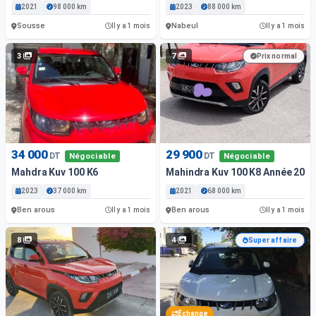
2021
98 000 km
2023
88 000 km
Sousse
Nabeul
Il y a 1 mois
Il y a 1 mois
3
7
Prix normal
34 000
29 900
DT
DT
Négociable
Négociable
Mahdra Kuv 100 K6
Mahindra Kuv 100 K8 Année 2021
2023
37 000 km
2021
68 000 km
Ben arous
Ben arous
Il y a 1 mois
Il y a 1 mois
8
4
Super affaire
Échange