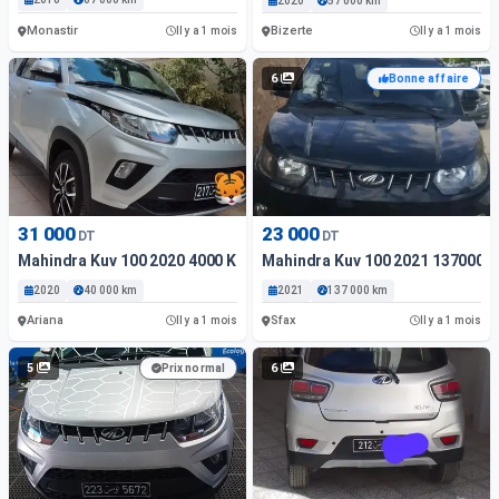
2020
57 000 km
Monastir
Bizerte
Il y a 1 mois
Il y a 1 mois
6
Bonne affaire
31 000
23 000
DT
DT
Mahindra Kuv 100 2020 4000 Km
Mahindra Kuv 100 2021 137000 
2020
40 000 km
2021
137 000 km
Ariana
Sfax
Il y a 1 mois
Il y a 1 mois
5
6
Prix normal