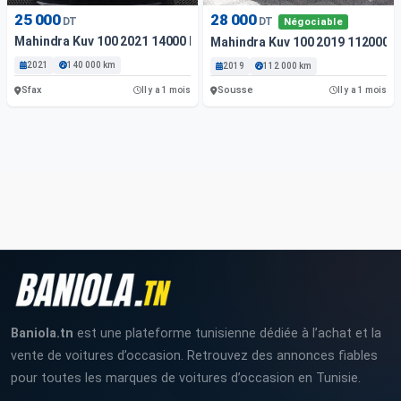
25 000
28 000
DT
DT
Négociable
Mahindra Kuv 100 2021 14000 Km
Mahindra Kuv 100 2019 112000 
2021
140 000 km
2019
112 000 km
Sfax
Sousse
Il y a 1 mois
Il y a 1 mois
Baniola.tn
est une plateforme tunisienne dédiée à l’achat et la
vente de voitures d’occasion. Retrouvez des annonces fiables
pour toutes les marques de voitures d’occasion en Tunisie.