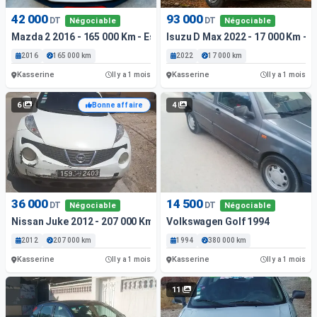
42 000
93 000
DT
DT
Négociable
Négociable
Mazda 2 2016 - 165 000 Km - Essence
Isuzu D Max 2022 - 17 000 Km - D
2016
165 000 km
2022
17 000 km
Kasserine
Kasserine
Il y a 1 mois
Il y a 1 mois
6
4
Bonne affaire
36 000
14 500
DT
DT
Négociable
Négociable
Nissan Juke 2012 - 207 000 Km - Essence
Volkswagen Golf 1994
2012
207 000 km
1994
380 000 km
Kasserine
Kasserine
Il y a 1 mois
Il y a 1 mois
11