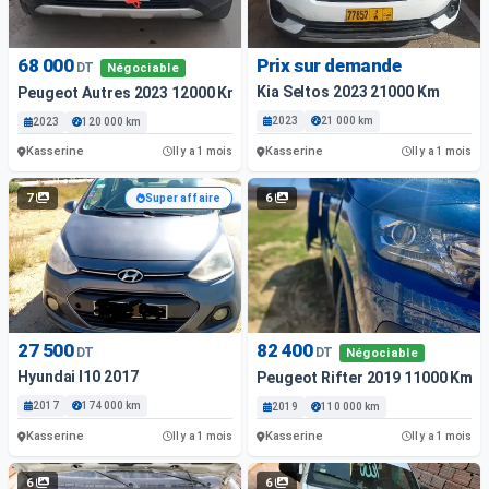
68 000
Prix sur demande
DT
Négociable
Kia Seltos 2023 21000 Km
Peugeot Autres 2023 12000 Km
2023
21 000 km
2023
120 000 km
Kasserine
Kasserine
Il y a 1 mois
Il y a 1 mois
7
6
Super affaire
27 500
82 400
DT
DT
Négociable
Hyundai I10 2017
Peugeot Rifter 2019 11000 Km
2017
174 000 km
2019
110 000 km
Kasserine
Kasserine
Il y a 1 mois
Il y a 1 mois
6
6