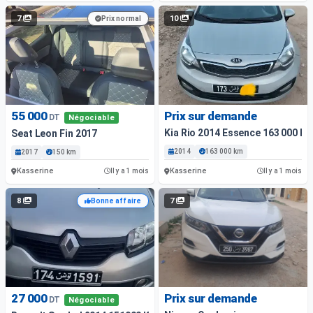
7
10
Prix normal
55 000
Prix sur demande
DT
Négociable
Kia Rio 2014 Essence 163 000 K
Seat Leon Fin 2017
2014
163 000 km
2017
150 km
Kasserine
Kasserine
Il y a 1 mois
Il y a 1 mois
8
7
Bonne affaire
27 000
Prix sur demande
DT
Négociable