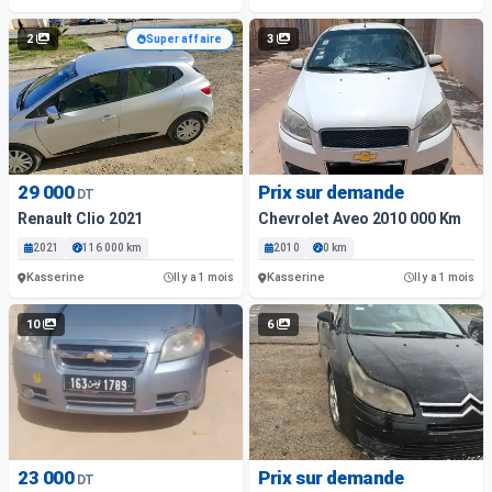
2
3
Super affaire
29 000
Prix sur demande
DT
Renault Clio 2021
Chevrolet Aveo 2010 000 Km
2021
116 000 km
2010
0 km
Kasserine
Kasserine
Il y a 1 mois
Il y a 1 mois
10
6
23 000
Prix sur demande
DT