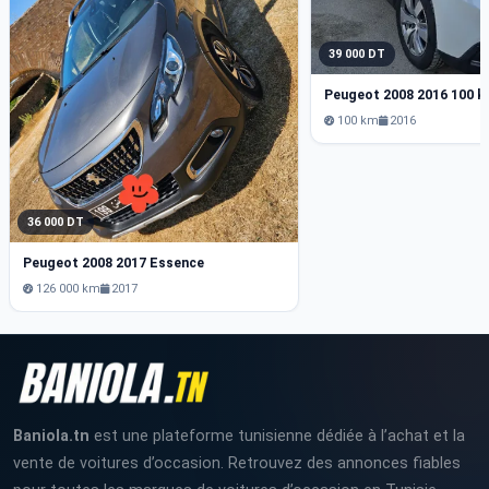
39 000 DT
Peugeot 2008 2016 100 
100 km
2016
36 000 DT
Peugeot 2008 2017 Essence
126 000 km
2017
Baniola.tn
est une plateforme tunisienne dédiée à l’achat et la
vente de voitures d’occasion. Retrouvez des annonces fiables