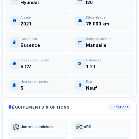
Hyundai
I20
Année
Kilométrage
2021
78 000 km
Carburant
Boîte de vitesse
Essence
Manuelle
Puissance fiscale
Cylindrée
5 CV
1.2 L
Nombre de portes
État
5
Neuf
ÉQUIPEMENTS & OPTIONS
13 options
Jantes aluminium
ABS