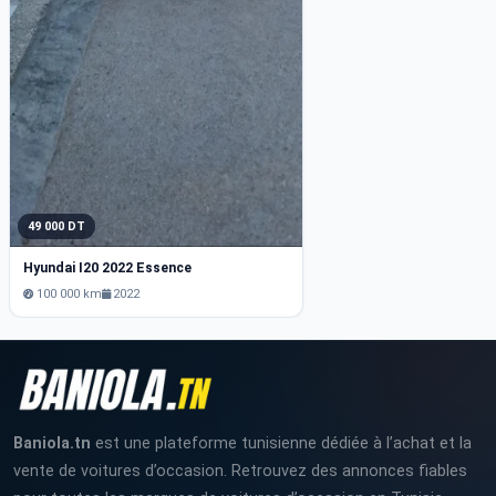
49 000 DT
Hyundai I20 2022 Essence
100 000 km
2022
Baniola.tn
est une plateforme tunisienne dédiée à l’achat et la
vente de voitures d’occasion. Retrouvez des annonces fiables