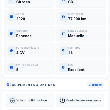
Citroen
C3
Année
Kilométrage
2020
77 000 km
Carburant
Boîte de vitesse
Essence
Manuelle
Puissance fiscale
Cylindrée
4 CV
1 L
Nombre de portes
État
5
Excellent
ÉQUIPEMENTS & OPTIONS
3 options
Volant multifonction
Contrôle pression pneus