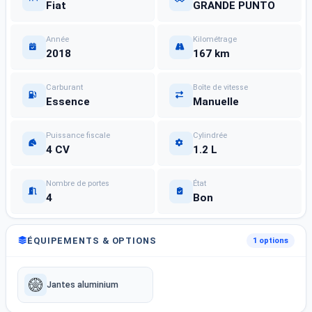
Fiat
GRANDE PUNTO
Année
Kilométrage
2018
167 km
Carburant
Boîte de vitesse
Essence
Manuelle
Puissance fiscale
Cylindrée
4 CV
1.2 L
Nombre de portes
État
4
Bon
ÉQUIPEMENTS & OPTIONS
1 options
Jantes aluminium