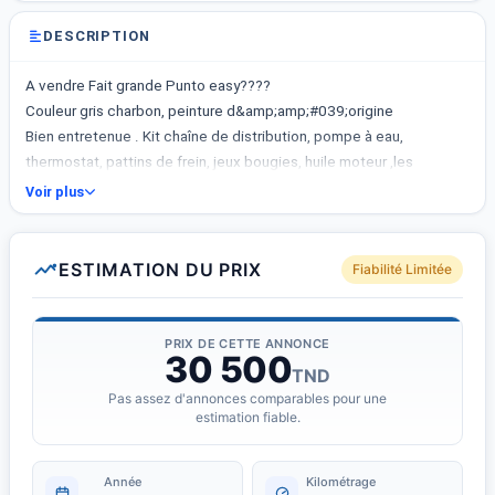
DESCRIPTION
A vendre Fait grande Punto easy????
Couleur gris charbon, peinture d&amp;amp;#039;origine
Bien entretenue . Kit chaîne de distribution, pompe à eau,
thermostat, pattins de frein, jeux bougies, huile moteur ,les
filtres,eau refroidissement déminéralisée, récemment changés
Voir plus
,voir facture.
*Motorisation Essence/ Boîte manuelle
*Puissance fiscale 4 CV
ESTIMATION DU PRIX
Fiabilité Limitée
*Moteur 4 cylindres 1.2
Date de mise en circulation 12/02/2018
Tous les papiers en règle, visite technique valable au 04 /02/2028
PRIX DE CETTE ANNONCE
30 500
????Kilométrage actuel 167 000km
TND
✅️deux clés disponibles
Pas assez d'annonces comparables pour une
✅️fermeture centralisée à distance avec Alarme antivol
estimation fiable.
✅️Radar de recul disponible
✅️freinage ABS
Année
Kilométrage
✅️Climatisation Climatronic