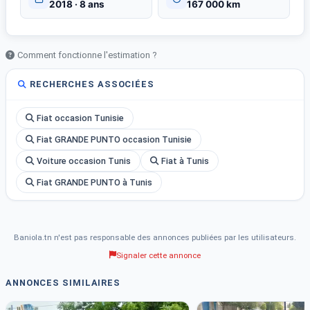
2018 · 8 ans
167 000 km
✅️Vitres électriques avant &amp;amp;amp; arrière
✅️Système audio lecteur CD et MP3
✅️Jantes en aluminium 15&amp;amp;quot; avec boullons jantes
Comment fonctionne l'estimation ?
antivol .
✅️Accoudoir central avant
RECHERCHES ASSOCIÉES
✅️Essuie glace capteur de pluie.
Numéro : 93 526 421 ☎️
Fiat occasion Tunisie
Prix ???? : 30 500 dt légèrement négociable
Fiat GRANDE PUNTO occasion Tunisie
Voiture occasion Tunis
Fiat à Tunis
Fiat GRANDE PUNTO à Tunis
Baniola.tn n'est pas responsable des annonces publiées par les utilisateurs.
Signaler cette annonce
ANNONCES SIMILAIRES