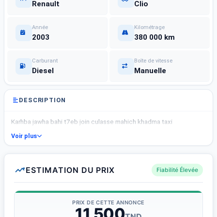
Renault
Clio
Année
Kilométrage
2003
380 000 km
Carburant
Boîte de vitesse
Diesel
Manuelle
DESCRIPTION
Karhba jawha bahi t7eb join culasse mahich khadma taxi
Voir plus
ESTIMATION DU PRIX
Fiabilité Élevée
PRIX DE CETTE ANNONCE
11 500
TND