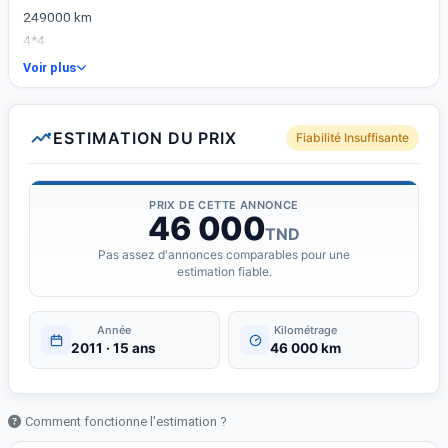
249000 km
4*4
Whatsapp ‪ https://wa.me/+33753178772
Voir plus
+33 7 53 17 87 72‬
ESTIMATION DU PRIX
Fiabilité Insuffisante
PRIX DE CETTE ANNONCE
46 000
TND
Pas assez d'annonces comparables pour une
estimation fiable.
Année
Kilométrage
2011 · 15 ans
46 000 km
Comment fonctionne l'estimation ?