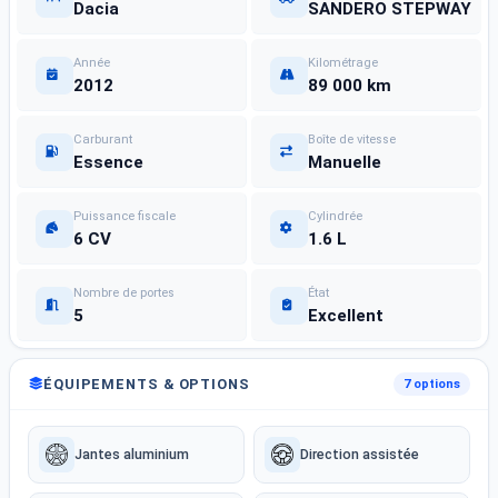
Dacia
SANDERO STEPWAY
Année
Kilométrage
2012
89 000 km
Carburant
Boîte de vitesse
Essence
Manuelle
Puissance fiscale
Cylindrée
6 CV
1.6 L
Nombre de portes
État
5
Excellent
ÉQUIPEMENTS & OPTIONS
7 options
Jantes aluminium
Direction assistée