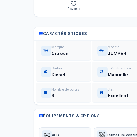
Favoris
CARACTÉRISTIQUES
Marque
Modèle
Citroen
JUMPER
Carburant
Boîte de vitesse
Diesel
Manuelle
Nombre de portes
État
3
Excellent
ÉQUIPEMENTS & OPTIONS
ABS
Fermeture centra