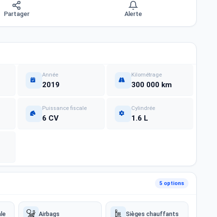
Partager
Alerte
Année
Kilométrage
2019
300 000 km
Puissance fiscale
Cylindrée
6 CV
1.6 L
5 options
le
Airbags
Sièges chauffants