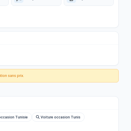
ion sans prix.
ccasion Tunisie
Voiture occasion Tunis