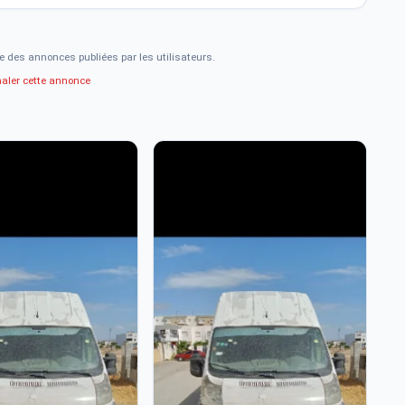
e des annonces publiées par les utilisateurs.
naler cette annonce
3
Ci