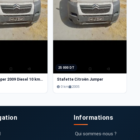
25 000 DT
Citroen Jumper 2009 Diesel 10 km Jendouba
Stafette Citroën Jumper
9
0 km
2005
gation
Informations
l
Qui sommes-nous ?