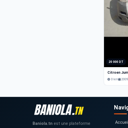
20 000 DT
0 km
200
Navi
Accuei
Baniola.tn
est une plateforme