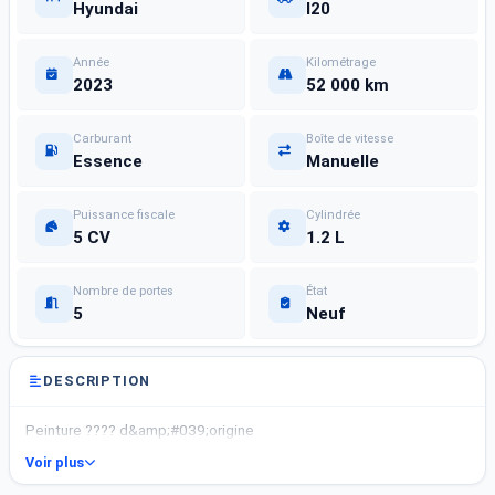
Hyundai
I20
Année
Kilométrage
2023
52 000 km
Carburant
Boîte de vitesse
Essence
Manuelle
Puissance fiscale
Cylindrée
5 CV
1.2 L
Nombre de portes
État
5
Neuf
DESCRIPTION
Peinture ???? d&amp;#039;origine
Voir plus