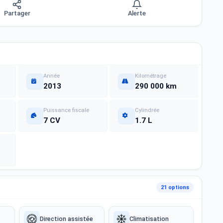
Partager
Alerte
Année
Kilométrage
2013
290 000 km
Puissance fiscale
Cylindrée
7 CV
1.7 L
21 options
Direction assistée
Climatisation