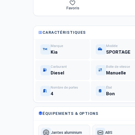
Favoris
CARACTÉRISTIQUES
Marque
Modèle
Kia
SPORTAGE
Carburant
Boîte de vitesse
Diesel
Manuelle
Nombre de portes
État
4
Bon
ÉQUIPEMENTS & OPTIONS
Jantes aluminium
ABS