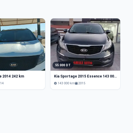
55 000 DT
5
e 2014 242 km
Kia Sportage 2015 Essence 143 000 km
Ki
014
143 000 km
2015