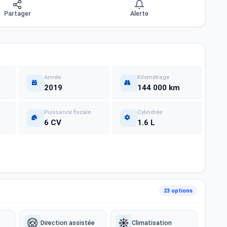
Partager
Alerte
Année
Kilométrage
2019
144 000 km
Puissance fiscale
Cylindrée
6 CV
1.6 L
23 options
Direction assistée
Climatisation