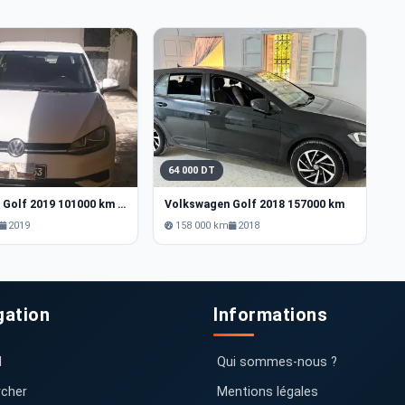
64 000 DT
6
Volkswagen Golf 2019 101000 km boîte automatique
Volkswagen Golf 2018 157000 km
V
2019
158 000 km
2018
gation
Informations
l
Qui sommes-nous ?
cher
Mentions légales