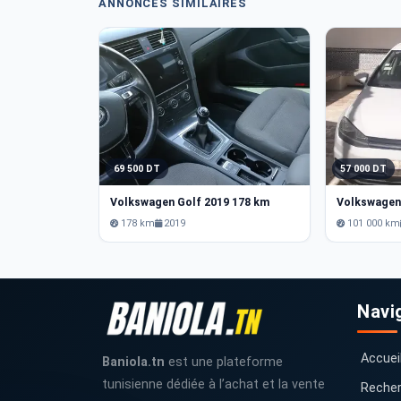
ANNONCES SIMILAIRES
69 500 DT
57 000 DT
Volkswagen Golf 2019 178 km
178 km
2019
101 000 km
Navi
Accuei
Baniola.tn
est une plateforme
tunisienne dédiée à l’achat et la vente
Recher