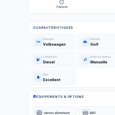
Favoris
CARACTÉRISTIQUES
Marque
Modèle
Volkswagen
Golf
Carburant
Boîte de vitesse
Diesel
Manuelle
État
Excellent
ÉQUIPEMENTS & OPTIONS
Jantes aluminium
ABS