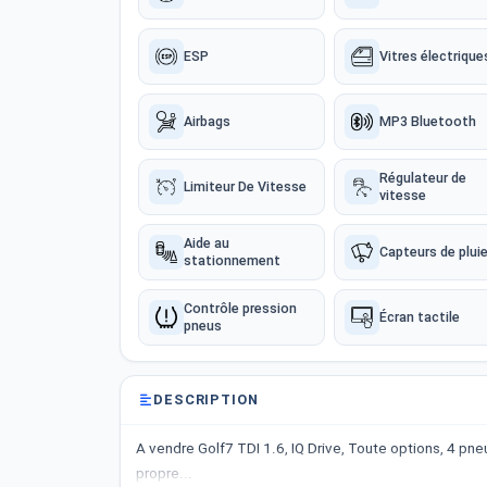
ESP
Vitres électrique
Airbags
MP3 Bluetooth
Régulateur de
Limiteur De Vitesse
vitesse
Aide au
Capteurs de plui
stationnement
Contrôle pression
Écran tactile
pneus
DESCRIPTION
A vendre Golf7 TDI 1.6, IQ Drive, Toute options, 4 pne
propre...