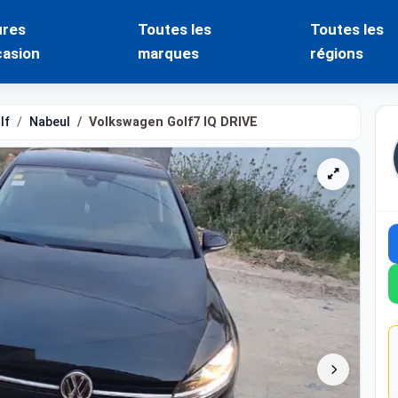
ures
Toutes les
Toutes les
casion
marques
régions
lf
Nabeul
Volkswagen Golf7 IQ DRIVE