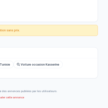
ion sans prix.
Tunisie
Voiture occasion Kasserine
e des annonces publiées par les utilisateurs.
naler cette annonce