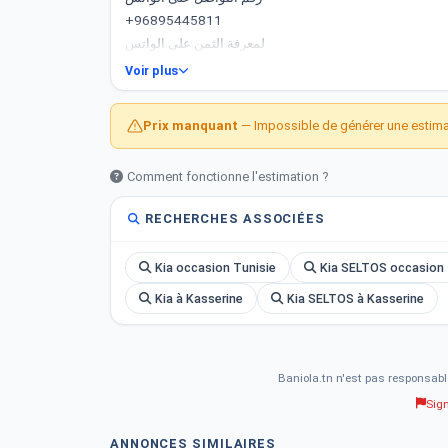
+96895445811
لمعرفة الثمن على الواتس
Voir plus
Prix manquant
— Impossible de générer une estimat
Comment fonctionne l'estimation ?
RECHERCHES ASSOCIÉES
Kia occasion Tunisie
Kia SELTOS occasion 
Kia à Kasserine
Kia SELTOS à Kasserine
Baniola.tn n'est pas responsabl
Sig
ANNONCES SIMILAIRES