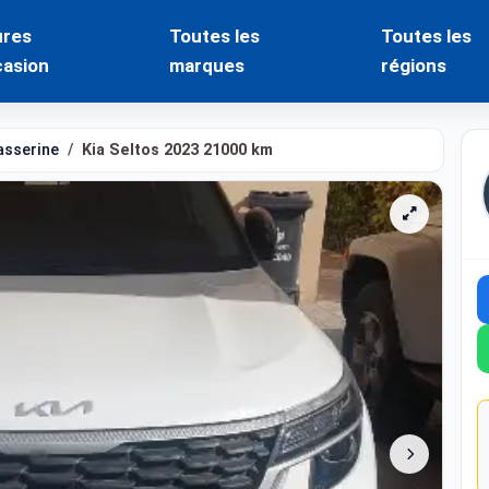
ures
Toutes les
Toutes les
casion
marques
régions
asserine
Kia Seltos 2023 21000 km