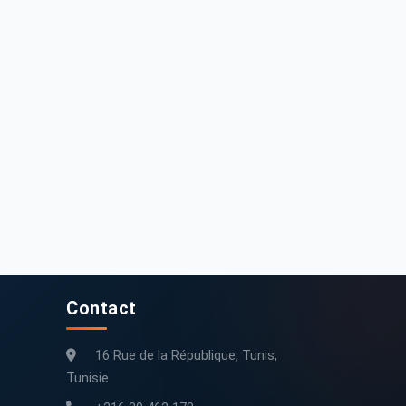
5 000 DT
0 DT
a Picanto 2010
Kia Opirus 2012 60 km
192 000 km
2010
60 km
2012
Contact
16 Rue de la République, Tunis,
Tunisie