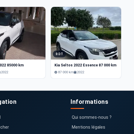
0 DT
2
2022 85000 km
Kia Seltos 2022 Essence 87 000 km
Ki
2022
87 000 km
2022
gation
Informations
l
Qui sommes-nous ?
cher
Mentions légales