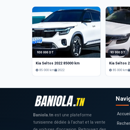
930 000 DT
93 000 DT
Kia Seltos 2022 85000 km
Kia Seltos 
85 000 km
2022
85 000 km
Navi
Accuei
Baniola.tn
est une plateforme
tunisienne dédiée à l’achat et la vente
Recher
de voitures d’occasion. Retrouvez des