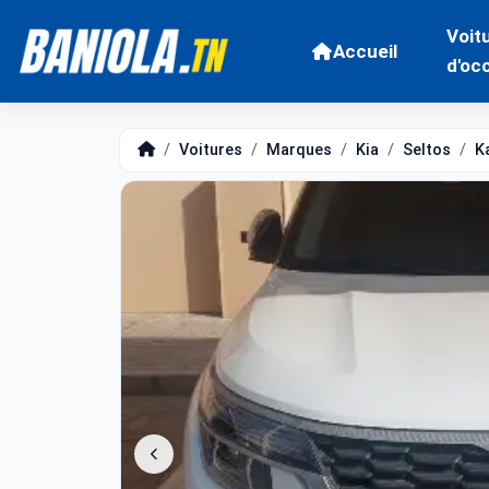
Voit
Accueil
d'oc
Voitures
Marques
Kia
Seltos
K