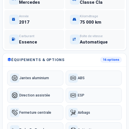
Mercedes
Classe Cla
Année
Kilométrage
2017
75 000 km
Carburant
Boîte de vitesse
Essence
Automatique
ÉQUIPEMENTS & OPTIONS
16 options
Jantes aluminium
ABS
Direction assistée
ESP
Fermeture centrale
Airbags