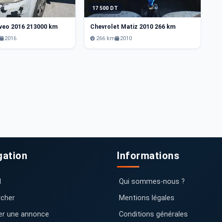
17 500 DT
1
veo 2016 213000 km
Chevrolet Matiz 2010 266 km
Ch
2016
266 km
2010
gation
Informations
l
Qui sommes-nous ?
cher
Mentions légales
er une annonce
Conditions générales