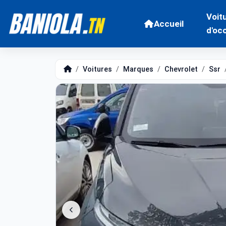
Voit
Accueil
d'oc
Voitures
Marques
Chevrolet
Ssr