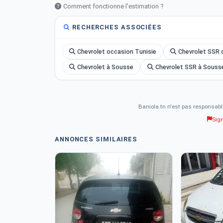
Comment fonctionne l'estimation ?
Fermeture centralisée À distance
Modes de conduite :Normale| Sport | Eco
RECHERCHES ASSOCIÉES
Ordinateur de bord
Rétroviseur intérieur Anti-éblouissement
Chevrolet occasion Tunisie
Chevrolet SSR 
Rétroviseurs extérieurs Électriques | Rabattables | Av
Chevrolet à Sousse
Chevrolet SSR à Souss
Baniola.tn n'est pas responsabl
Sig
ANNONCES SIMILAIRES