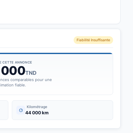
Fiabilité Insuffisante
DE CETTE ANNONCE
 000
TND
onces comparables pour une
imation fiable.
Kilométrage
44 000 km