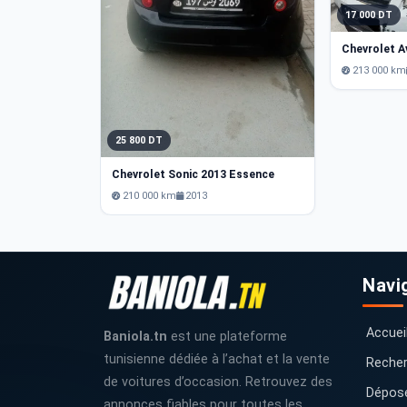
17 000 DT
Chevrolet A
213 000 km
25 800 DT
Chevrolet Sonic 2013 Essence
210 000 km
2013
Navi
Accuei
Baniola.tn
est une plateforme
tunisienne dédiée à l’achat et la vente
Recher
de voitures d’occasion. Retrouvez des
Dépos
annonces fiables pour toutes les