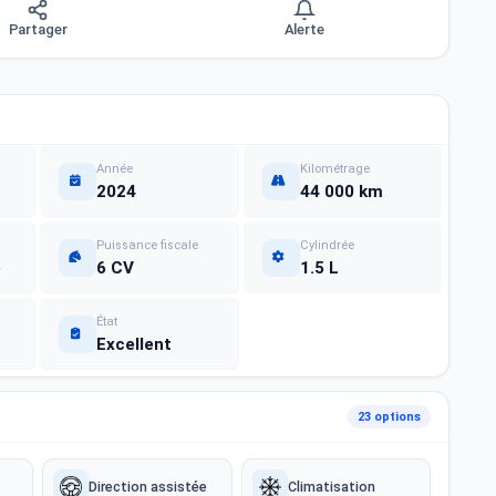
Partager
Alerte
Année
Kilométrage
2024
44 000 km
Puissance fiscale
Cylindrée
e
6 CV
1.5 L
État
Excellent
23 options
Direction assistée
Climatisation