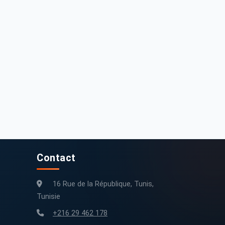
8 500 DT
17 500 DT
evrolet Optra 2008 256000 km
Chevrolet Matiz 2010 266 km
256 000 km
2008
266 km
2010
Contact
16 Rue de la République, Tunis,
Tunisie
+216 29 462 178