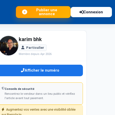
Publier une
Connexion
annonce
karim bhk
Particulier
Membre depuis Apr 2026
Afficher le numéro
Conseils de sécurité
Rencontrez le vendeur dans un lieu public et vérifiez
l'article avant tout paiement.
Augmentez vos ventes avec une visibilité ciblée
sur Baniola.tn