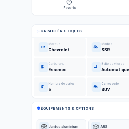
Favoris
CARACTÉRISTIQUES
Marque
Modèle
Chevrolet
SSR
Carburant
Boîte de vitesse
Essence
Automatiqu
Nombre de portes
Carrosserie
5
SUV
ÉQUIPEMENTS & OPTIONS
Jantes aluminium
ABS