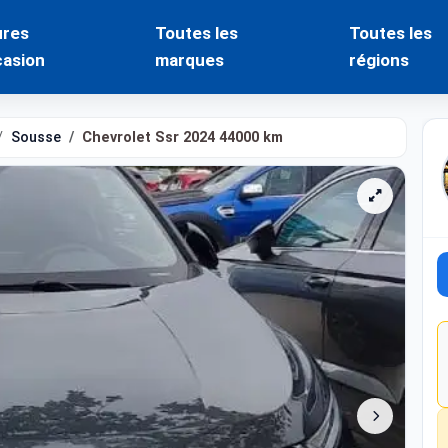
ures
Toutes les
Toutes les
casion
marques
régions
Sousse
Chevrolet Ssr 2024 44000 km