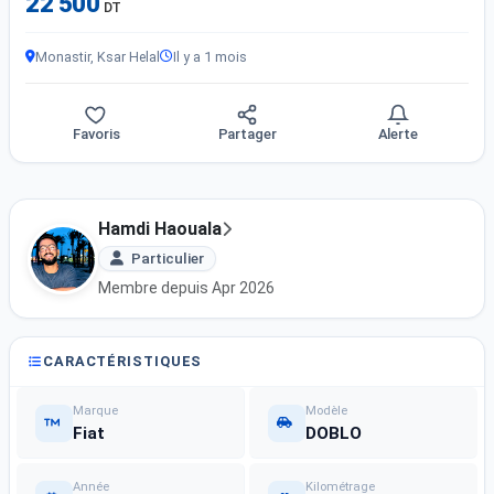
22 500
DT
Monastir, Ksar Helal
Il y a 1 mois
Favoris
Partager
Alerte
Hamdi Haouala
Particulier
Membre depuis Apr 2026
CARACTÉRISTIQUES
Marque
Modèle
Fiat
DOBLO
Année
Kilométrage