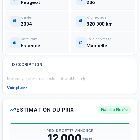
Peugeot
206
Année
Kilométrage
2004
320 000 km
Carburant
Boîte de vitesse
Essence
Manuelle
DESCRIPTION
Moteur yakel zit mais puissant wrakha mrigla
Voir plus
ESTIMATION DU PRIX
Fiabilité Élevée
PRIX DE CETTE ANNONCE
12 000
TND