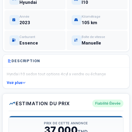
Hyundai
I10
Année
Kilométrage
2023
105 km
Carburant
Boîte de vitesse
Essence
Manuelle
DESCRIPTION
Hyndai i10 sedon tout options 4cyl a vendre ou échange
Voir plus
ESTIMATION DU PRIX
Fiabilité Élevée
PRIX DE CETTE ANNONCE
37 000
TND