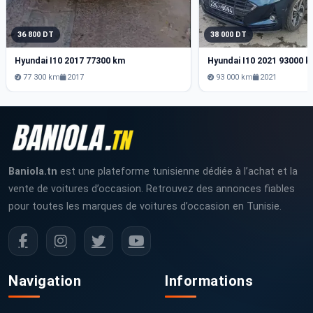
36 800 DT
38 000 DT
Hyundai I10 2017 77300 km
Hyundai I10 2021 93000 
77 300 km
2017
93 000 km
2021
Baniola.tn
est une plateforme tunisienne dédiée à l’achat et la
vente de voitures d’occasion. Retrouvez des annonces fiables
pour toutes les marques de voitures d’occasion en Tunisie.
Navigation
Informations