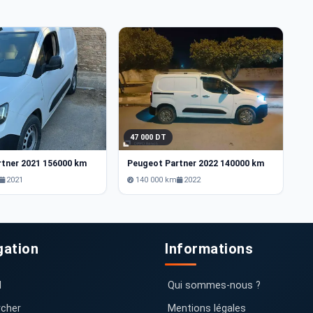
47 000 DT
4
rtner 2021 156000 km
Peugeot Partner 2022 140000 km
P
2021
140 000 km
2022
gation
Informations
l
Qui sommes-nous ?
cher
Mentions légales