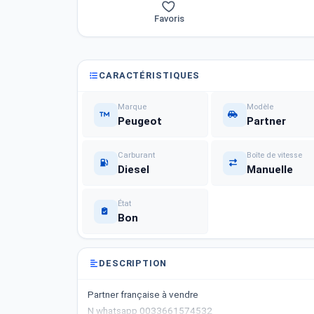
Favoris
CARACTÉRISTIQUES
Marque
Modèle
Peugeot
Partner
Carburant
Boîte de vitesse
Diesel
Manuelle
État
Bon
DESCRIPTION
Partner française à vendre
N whatsapp 0033661574532