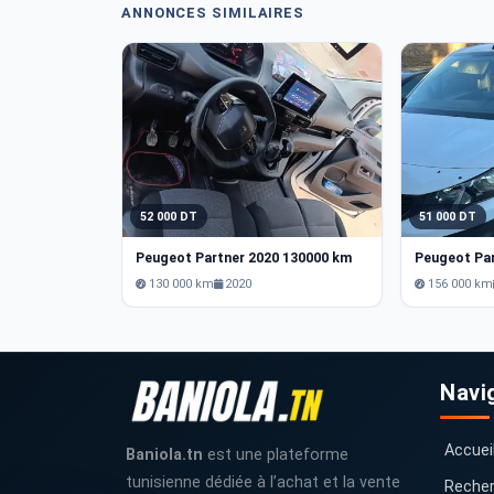
ANNONCES SIMILAIRES
52 000 DT
51 000 DT
Peugeot Partner 2020 130000 km
Peugeot Pa
130 000 km
2020
156 000 km
Navi
Accuei
Baniola.tn
est une plateforme
tunisienne dédiée à l’achat et la vente
Recher