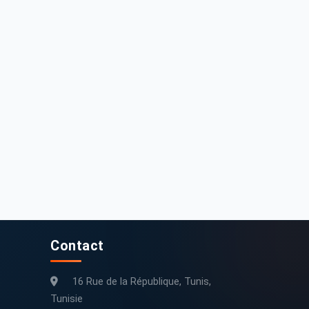
7 000 DT
48 000 DT
eugeot Partner 2021 111000 km
Peugeot Partner 2023 Diesel
111 000 km
2021
73 942 km
2023
Contact
16 Rue de la République, Tunis,
Tunisie