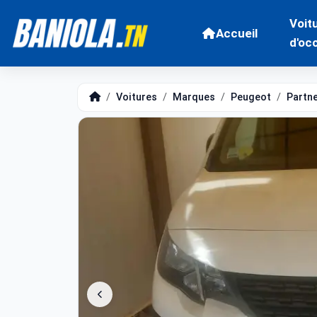
Voit
Accueil
d'oc
Voitures
Marques
Peugeot
Partn