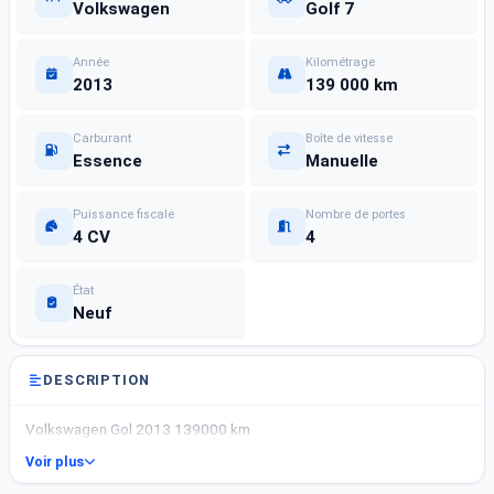
Volkswagen
Golf 7
Année
Kilométrage
2013
139 000 km
Carburant
Boîte de vitesse
Essence
Manuelle
Puissance fiscale
Nombre de portes
4 CV
4
État
Neuf
DESCRIPTION
Volkswagen Gol 2013 139000 km
Voir plus