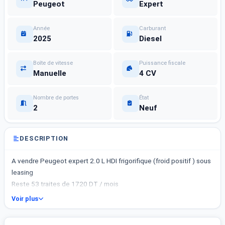
Peugeot
Expert
Année
Carburant
2025
Diesel
Boîte de vitesse
Puissance fiscale
Manuelle
4 CV
Nombre de portes
État
2
Neuf
DESCRIPTION
A vendre Peugeot expert 2.0 L HDI frigorifique (froid positif ) sous
leasing
Reste 53 traites de 1720 DT / mois
Voir plus