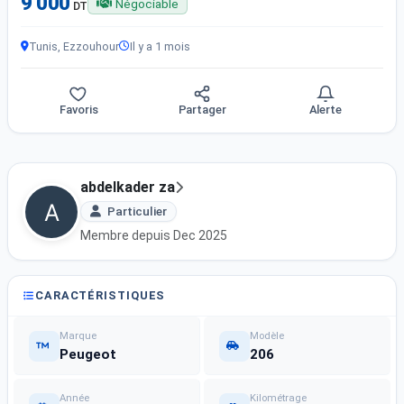
9 000
Négociable
DT
Tunis, Ezzouhour
Il y a 1 mois
Favoris
Partager
Alerte
abdelkader za
Particulier
Membre depuis Dec 2025
CARACTÉRISTIQUES
Marque
Modèle
Peugeot
206
Année
Kilométrage