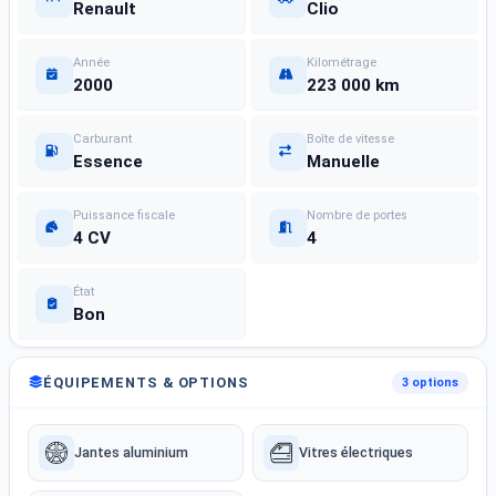
Renault
Clio
Année
Kilométrage
2000
223 000 km
Carburant
Boîte de vitesse
Essence
Manuelle
Puissance fiscale
Nombre de portes
4 CV
4
État
Bon
ÉQUIPEMENTS & OPTIONS
3 options
Jantes aluminium
Vitres électriques