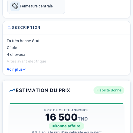
Fermeture centrale
DESCRIPTION
En trés bonne état
Câble
4 chevaux
Vites avant électrique
A nabeul
Voir plus
ESTIMATION DU PRIX
Fiabilité Bonne
PRIX DE CETTE ANNONCE
16 500
TND
Bonne affaire
9.6 % sous le prix d'un véhicule équivalent