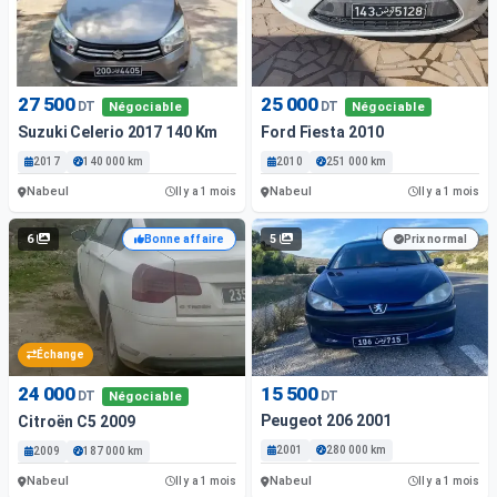
27 500
25 000
DT
DT
Négociable
Négociable
Suzuki Celerio 2017 140 Km
Ford Fiesta 2010
2017
140 000 km
2010
251 000 km
Nabeul
Nabeul
Il y a 1 mois
Il y a 1 mois
6
5
Bonne affaire
Prix normal
Échange
24 000
15 500
DT
DT
Négociable
Peugeot 206 2001
Citroën C5 2009
2001
280 000 km
2009
187 000 km
Nabeul
Nabeul
Il y a 1 mois
Il y a 1 mois