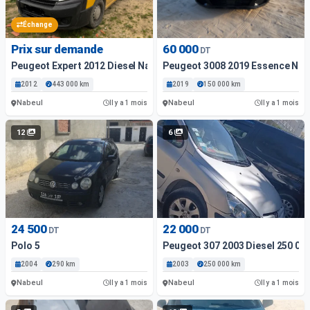
Échange
Prix sur demande
60 000
DT
Peugeot Expert 2012 Diesel Nabeul
Peugeot 3008 2019 Essence Nab
2012
443 000 km
2019
150 000 km
Nabeul
Nabeul
Il y a 1 mois
Il y a 1 mois
12
6
24 500
22 000
DT
DT
Polo 5
Peugeot 307 2003 Diesel 250 00
2004
290 km
2003
250 000 km
Nabeul
Nabeul
Il y a 1 mois
Il y a 1 mois