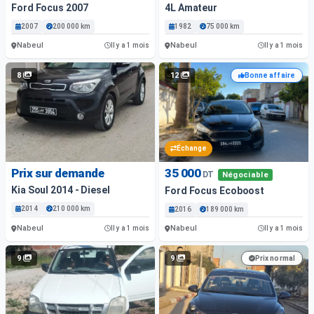
Ford Focus 2007
4L Amateur
2007
200 000 km
1982
75 000 km
Nabeul
Nabeul
Il y a 1 mois
Il y a 1 mois
8
12
Bonne affaire
Échange
Prix sur demande
35 000
DT
Négociable
Kia Soul 2014 - Diesel
Ford Focus Ecoboost
2014
210 000 km
2016
189 000 km
Nabeul
Nabeul
Il y a 1 mois
Il y a 1 mois
9
9
Prix normal