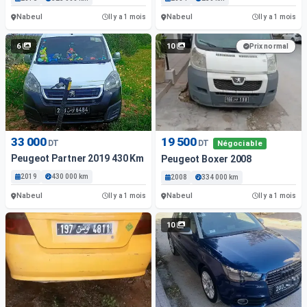
Nabeul
Nabeul
Il y a 1 mois
Il y a 1 mois
6
10
Prix normal
33 000
19 500
DT
DT
Négociable
Peugeot Partner 2019 430 Km
Peugeot Boxer 2008
2019
430 000 km
2008
334 000 km
Nabeul
Nabeul
Il y a 1 mois
Il y a 1 mois
10