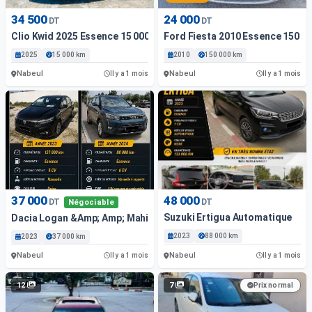
34 500
24 000
DT
DT
Clio Kwid 2025 Essence 15 000 Km Nabeul
Ford Fiesta 2010 Essence 150 0
2025
15 000 km
2010
150 000 km
Nabeul
Nabeul
Il y a 1 mois
Il y a 1 mois
37 000
48 000
DT
DT
Négociable
Suzuki Ertigua Automatique
Dacia Logan &Amp; Amp; Mahindra Xuv300
2023
88 000 km
2023
37 000 km
Nabeul
Nabeul
Il y a 1 mois
Il y a 1 mois
12
7
Prix normal