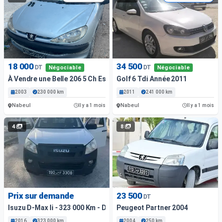
18 000
34 500
DT
DT
Négociable
Négociable
À Vendre une Belle 206 5 Ch Essence
Golf 6 Tdi Année 2011
2003
230 000 km
2011
241 000 km
Nabeul
Nabeul
Il y a 1 mois
Il y a 1 mois
4
8
Prix sur demande
23 500
DT
Isuzu D-Max Ii - 323 000 Km - Diesel
Peugeot Partner 2004
2016
323 000 km
2004
250 km