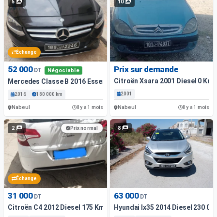
5
10
Échange
52 000
Prix sur demande
DT
Négociable
Citroën Xsara 2001 Diesel 0 Km 
Mercedes Classe B 2016 Essence Nabeul
2001
2016
180 000 km
Nabeul
Nabeul
Il y a 1 mois
Il y a 1 mois
2
8
Prix normal
Échange
31 000
63 000
DT
DT
Citroën C4 2012 Diesel 175 Km Nabeul
Hyundai Ix35 2014 Diesel 230 00