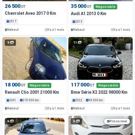
26 500
35 000
DT
DT
Négociable
Chevrolet Aveo 2017 0 Km
Audi A1 2013 0 Km
2017
2013
Nabeul
Nabeul
Il y a 1 mois
Il y a 1 mois
9
11
18 000
117 000
DT
DT
Négociable
Négociable
Renault Clio 2001 21000 Km
Bmw Série X2 2022 98000 Km
2001
370 000 km
2022
98 000 km
Nabeul
Nabeul
Il y a 1 mois
Il y a 1 mois
6
5
Prix normal