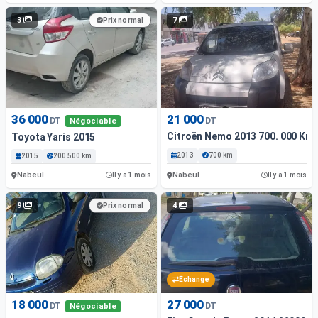
3
7
Prix normal
36 000
21 000
DT
DT
Négociable
Citroën Nemo 2013 700. 000 Km
Toyota Yaris 2015
2013
700 km
2015
200 500 km
Nabeul
Nabeul
Il y a 1 mois
Il y a 1 mois
9
4
Prix normal
Échange
18 000
27 000
DT
DT
Négociable