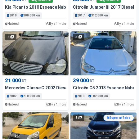
Négociable
Négociable
Kia Picanto 2010 Essence Nabeul
Citroën Jumper Iii 2017 Diesel N
2010
300 000 km
2017
312 000 km
Nabeul
Nabeul
Il y a 1 mois
Il y a 1 mois
8
3
21 000
39 000
DT
DT
Mercedes Classe C 2002 Diesel Nabeul
Citroën C5 2013 Essence Nabeul
2002
210 000 km
2013
102 000 km
Nabeul
Nabeul
Il y a 1 mois
Il y a 1 mois
8
Super affaire