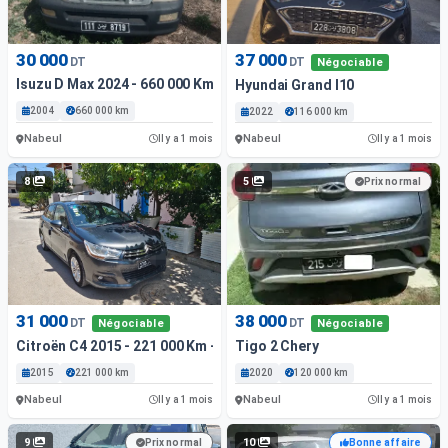
30 000
37 000
DT
DT
Négociable
Isuzu D Max 2024 - 660 000 Km - Diesel
Hyundai Grand I10
2004
660 000 km
2022
116 000 km
Nabeul
Nabeul
Il y a 1 mois
Il y a 1 mois
8
5
Prix normal
31 000
38 000
DT
DT
Négociable
Négociable
Citroën C4 2015 - 221 000 Km - Essence
Tigo 2 Chery
2015
221 000 km
2020
120 000 km
Nabeul
Nabeul
Il y a 1 mois
Il y a 1 mois
9
10
Prix normal
Bonne affaire