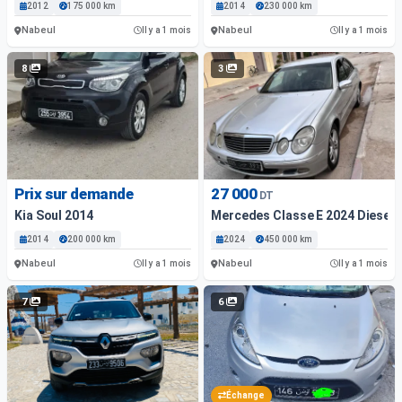
2012
175 000 km
2014
230 000 km
Nabeul
Nabeul
Il y a 1 mois
Il y a 1 mois
8
3
Prix sur demande
27 000
DT
Kia Soul 2014
Mercedes Classe E 2024 Diesel 
2014
200 000 km
2024
450 000 km
Nabeul
Nabeul
Il y a 1 mois
Il y a 1 mois
7
6
Échange