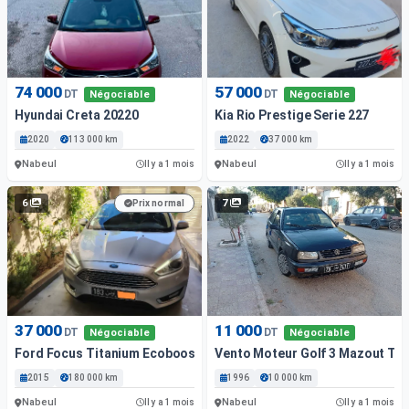
74 000
57 000
DT
DT
Négociable
Négociable
Hyundai Creta 20220
Kia Rio Prestige Serie 227
2020
113 000 km
2022
37 000 km
Nabeul
Nabeul
Il y a 1 mois
Il y a 1 mois
6
7
Prix normal
37 000
11 000
DT
DT
Négociable
Négociable
Ford Focus Titanium Ecoboost
Vento Moteur Golf 3 Mazout Trè
2015
180 000 km
1996
10 000 km
Nabeul
Nabeul
Il y a 1 mois
Il y a 1 mois