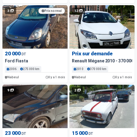
3
12
Prix normal
20 000
Prix sur demande
DT
Ford Fiasta
Renault Mégane 2010 - 370 000 K
2006
275 000 km
2010
370 000 km
Nabeul
Nabeul
Il y a 1 mois
Il y a 1 mois
9
2
23 000
15 000
DT
DT