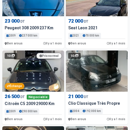
23 000
72 000
DT
DT
Peugeot 308 2009 237 Km
Seat Leon 2021
2009
237 000 km
2021
70 000 km
Ben arous
Ben arous
Il y a 1 mois
Il y a 1 mois
10
10
Prix normal
Échange
26 500
21 000
DT
DT
Négociable
Clio Classique Très Propre
Citroën C5 2009 29000 Km
2004
192 000 km
2009
290 000 km
Ben arous
Ben arous
Il y a 1 mois
Il y a 1 mois