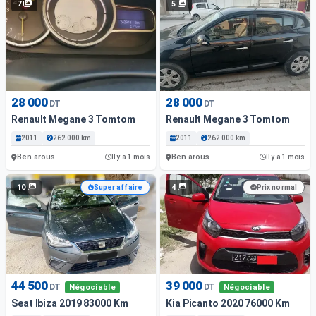
7
5
28 000
28 000
DT
DT
Renault Megane 3 Tomtom
Renault Megane 3 Tomtom
2011
262 000 km
2011
262 000 km
Ben arous
Ben arous
Il y a 1 mois
Il y a 1 mois
10
4
Super affaire
Prix normal
44 500
39 000
DT
DT
Négociable
Négociable
Seat Ibiza 2019 83000 Km
Kia Picanto 2020 76000 Km