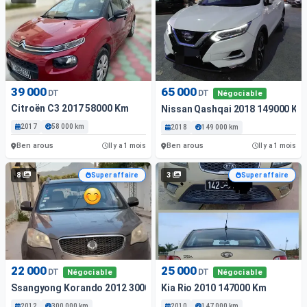
39 000
65 000
DT
DT
Négociable
Citroën C3 2017 58000 Km
Nissan Qashqai 2018 149000 Km
2017
58 000 km
2018
149 000 km
Ben arous
Ben arous
Il y a 1 mois
Il y a 1 mois
8
3
Super affaire
Super affaire
22 000
25 000
DT
DT
Négociable
Négociable
Ssangyong Korando 2012 3000 Km
Kia Rio 2010 147000 Km
2012
300 000 km
2010
147 000 km