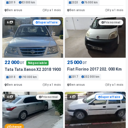
2019
83 000 km
2020
76 000 km
Ben arous
Ben arous
Il y a 1 mois
Il y a 1 mois
6
Super affaire
Prix normal
22 000
25 000
DT
DT
Négociable
Fiat Fiorino 2017 202. 000 Km
Tata Tata Xenon X2 2018 19000 Km
2017
202 000 km
2018
190 000 km
Ben arous
Ben arous
Il y a 1 mois
Il y a 1 mois
4
4
Prix normal
Super affaire
Échange