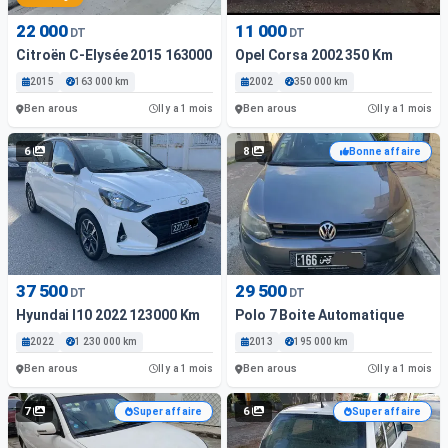
22 000
11 000
DT
DT
Citroën C-Elysée 2015 163000 Km
Opel Corsa 2002 350 Km
2015
163 000 km
2002
350 000 km
Ben arous
Ben arous
Il y a 1 mois
Il y a 1 mois
6
8
Bonne affaire
37 500
29 500
DT
DT
Hyundai I10 2022 123000 Km
Polo 7 Boite Automatique
2022
1 230 000 km
2013
195 000 km
Ben arous
Ben arous
Il y a 1 mois
Il y a 1 mois
7
6
Super affaire
Super affaire