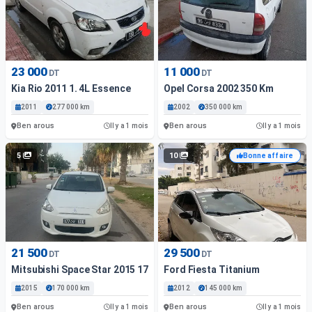
23 000
11 000
DT
DT
Kia Rio 2011 1. 4L Essence
Opel Corsa 2002 350 Km
2011
277 000 km
2002
350 000 km
Ben arous
Ben arous
Il y a 1 mois
Il y a 1 mois
5
10
Bonne affaire
21 500
29 500
DT
DT
Mitsubishi Space Star 2015 17000 Km
Ford Fiesta Titanium
2015
170 000 km
2012
145 000 km
Ben arous
Ben arous
Il y a 1 mois
Il y a 1 mois