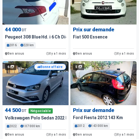
44 000
Prix sur demande
DT
Peugeot 308 Blue Hd. i 6 Ch Diesel Année 216. Com, 220 Km...
Fiat 500 Essence
2016
220 km
Ben arous
Ben arous
Il y a 1 mois
Il y a 1 mois
6
5
Bonne affaire
44 500
Prix sur demande
DT
Négociable
Ford Fiesta 2012 143 Km
Volkswagen Polo Sedan 2022 Essence 107 000 Km
2012
143 000 km
2022
107 000 km
Ben arous
Ben arous
Il y a 1 mois
Il y a 1 mois