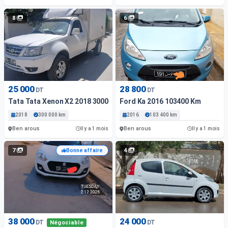
8
6
25 000
28 800
DT
DT
Tata Tata Xenon X2 2018 3000 Km
Ford Ka 2016 103400 Km
2018
300 000 km
2016
103 400 km
Ben arous
Ben arous
Il y a 1 mois
Il y a 1 mois
7
4
Bonne affaire
38 000
24 000
DT
DT
Négociable