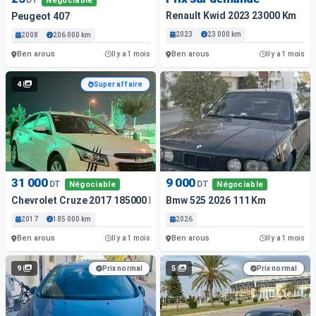
Négociable
Renault Kwid 2023 23000 Km
Peugeot 407
2023
23 000 km
2008
206 000 km
Ben arous
Ben arous
Il y a 1 mois
Il y a 1 mois
4
Super affaire
31 000
9 000
DT
DT
Négociable
Négociable
Chevrolet Cruze 2017 185000 Km
Bmw 525 2026 111 Km
2017
185 000 km
2026
Ben arous
Ben arous
Il y a 1 mois
Il y a 1 mois
9
5
Prix normal
Prix normal