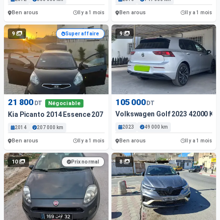
Ben arous
Ben arous
Il y a 1 mois
Il y a 1 mois
9
9
Super affaire
21 800
105 000
DT
DT
Négociable
Volkswagen Golf 2023 42000 Km
Kia Picanto 2014 Essence 207 000 Km
2023
49 000 km
2014
207 000 km
Ben arous
Ben arous
Il y a 1 mois
Il y a 1 mois
10
8
Prix normal