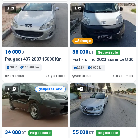
3
3
Échange
16 000
38 000
DT
DT
Négociable
Peugeot 407 2007 15000 Km
Fiat Fiorino 2023 Essence 8 000
2007
150 000 km
2023
8 000 km
Ben arous
Ben arous
Il y a 1 mois
Il y a 1 mois
10
10
Super affaire
34 000
55 000
DT
DT
Négociable
Négociable