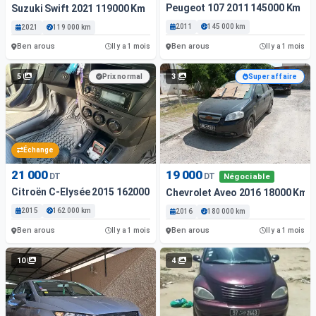
Peugeot 107 2011 145000 Km
Suzuki Swift 2021 119000 Km
2011
145 000 km
2021
119 000 km
Ben arous
Ben arous
Il y a 1 mois
Il y a 1 mois
5
3
Prix normal
Super affaire
Échange
21 000
19 000
DT
DT
Négociable
Citroën C-Elysée 2015 162000 Km
Chevrolet Aveo 2016 18000 Km
2015
162 000 km
2016
180 000 km
Ben arous
Ben arous
Il y a 1 mois
Il y a 1 mois
10
4