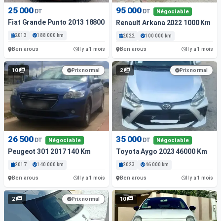
25 000
95 000
DT
DT
Négociable
Fiat Grande Punto 2013 188000 Km
Renault Arkana 2022 1000 Km
2013
188 000 km
2022
100 000 km
Ben arous
Ben arous
Il y a 1 mois
Il y a 1 mois
10
2
Prix normal
Prix normal
26 500
35 000
DT
DT
Négociable
Négociable
Peugeot 301 2017 140 Km
Toyota Aygo 2023 46000 Km
2017
140 000 km
2023
46 000 km
Ben arous
Ben arous
Il y a 1 mois
Il y a 1 mois
2
10
Prix normal