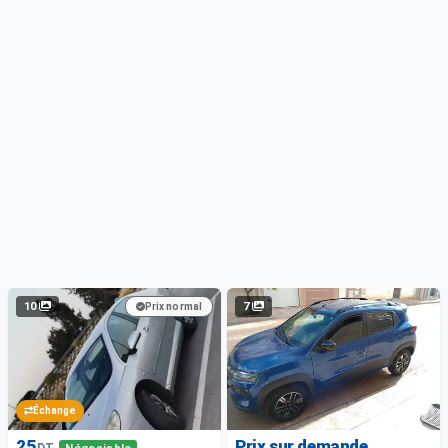
10
7
Prix normal
Échange
25
Prix sur demande
DT