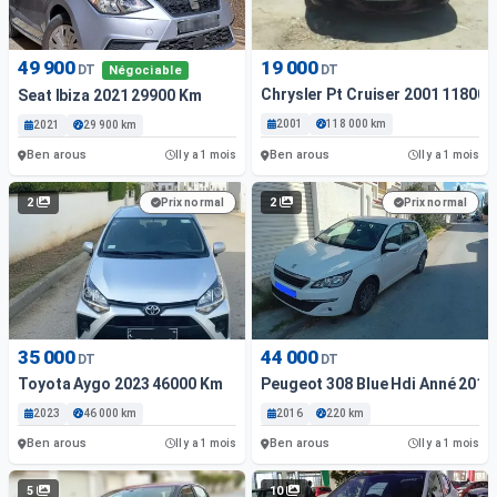
49 900
19 000
DT
DT
Négociable
Chrysler Pt Cruiser 2001 11800
Seat Ibiza 2021 29900 Km
2001
118 000 km
2021
29 900 km
Ben arous
Ben arous
Il y a 1 mois
Il y a 1 mois
2
2
Prix normal
Prix normal
35 000
44 000
DT
DT
Toyota Aygo 2023 46000 Km
Peugeot 308 Blue Hdi Anné 2016 
2023
46 000 km
2016
220 km
Ben arous
Ben arous
Il y a 1 mois
Il y a 1 mois
5
10