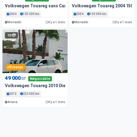
Volkswagen Touareg sans Carte Grise 2004 155000 Km
Volkswagen Touareg 2004 1500
2004
155 000 km
2004
150 000 km
Monastir
Monastir
Il y a 1 mois
Il y a 1 mois
10
Échange
49 000
DT
Négociable
Volkswagen Touareg 2010 Diesel 253 000 Km
2010
253 000 km
Ariana
Il y a 1 mois