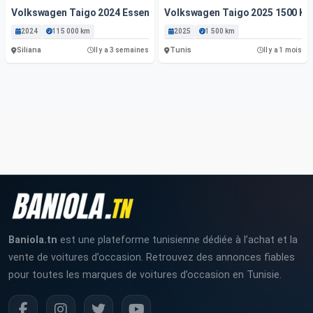
Volkswagen Taigo 2024 Essence
Volkswagen Taigo 2025 1500 K
2024
115 000 km
2025
1 500 km
Siliana
Tunis
Il y a 3 semaines
Il y a 1 mois
Baniola.tn
est une plateforme tunisienne dédiée à l’achat et la
vente de voitures d’occasion. Retrouvez des annonces fiables
pour toutes les marques de voitures d’occasion en Tunisie.