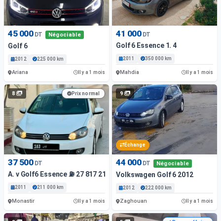
45 000
41 000
DT
DT
Négociable
Golf 6 Essence 1. 4
Golf 6
2011
350 000 km
2012
225 000 km
Ariana
Mahdia
Il y a 1 mois
Il y a 1 mois
8
9
Prix normal
Échange
37 500
44 000
DT
DT
Négociable
A. v Golf6 Essence ⛽️ 27 817 217
Volkswagen Golf 6 2012
2011
211 000 km
2012
222 000 km
Monastir
Zaghouan
Il y a 1 mois
Il y a 1 mois