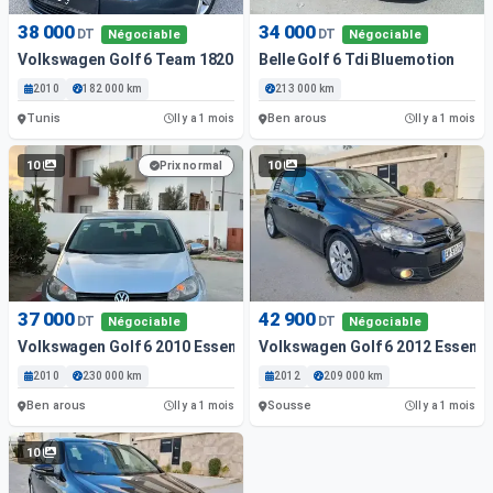
38 000
34 000
DT
DT
Négociable
Négociable
Volkswagen Golf 6 Team 182000 Km - Très Bon État
Belle Golf 6 Tdi Bluemotion
2010
182 000 km
213 000 km
Tunis
Ben arous
Il y a 1 mois
Il y a 1 mois
10
10
Prix normal
37 000
42 900
DT
DT
Négociable
Négociable
Volkswagen Golf 6 2010 Essence 230 000 Km
Volkswagen Golf 6 2012 Essenc
2010
230 000 km
2012
209 000 km
Ben arous
Sousse
Il y a 1 mois
Il y a 1 mois
10