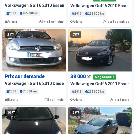
Volkswagen Golf 6 2010 Essence
Volkswagen Golf 6 2010 Essenc
2010
265 000 km
2010
235 000 km
Ariana
Ariana
Il y a 1 semaine
Il y a 2 semaines
2
7
Prix sur demande
39 000
DT
Négociable
Volkswagen Golf 6 2010 Diesel
Volkswagen Golf 6 2011 Essence
2010
61 000 km
2011
292 000 km
Bizerte
Ariana
Il y a 1 mois
Il y a 1 mois
10
3