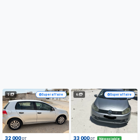
5
6
Super affaire
Super affaire
32 000
33 000
DT
DT
Négociable