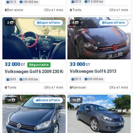
2010
312 000 km
2012
130 000 km
Ben arous
Tunis
Il y a 1 mois
Il y a 1 mois
2
4
Super affaire
Super affaire
32 000
33 000
DT
DT
Négociable
Volkswagen Golf 6 2013
Volkswagen Golf 6 2009 230 Km
2013
200 000 km
2009
230 000 km
Tunis
Kairouan
Il y a 1 mois
Il y a 1 mois
10
10
Bonne affaire