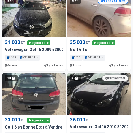
8
5
Bonne affaire
31 000
35 000
DT
DT
Négociable
Négociable
Volkswagen Golf 6 2009 53000 Km
Golf 6 Tci
2009
530 000 km
2011
240 000 km
Ariana
Tunis
Il y a 1 mois
Il y a 1 mois
10
6
Prix normal
33 000
36 000
DT
DT
Négociable
Volkswagen Golf 6 2010 312000
Golf 6 en Bonne État à Vendre ( Rades )