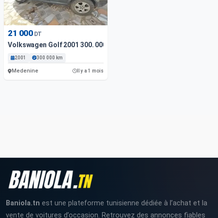
21 000
DT
Volkswagen Golf 2001 300. 000 Km
2001
300 000 km
Medenine
Il y a 1 mois
Baniola.tn
est une plateforme tunisienne dédiée à l’achat et la
vente de voitures d’occasion. Retrouvez des annonces fiables