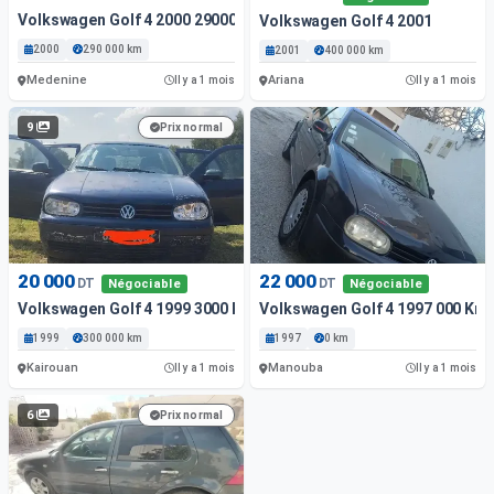
Volkswagen Golf 4 2000 29000 Km
Volkswagen Golf 4 2001
2000
290 000 km
2001
400 000 km
Medenine
Ariana
Il y a 1 mois
Il y a 1 mois
9
Prix normal
20 000
22 000
DT
DT
Négociable
Négociable
Volkswagen Golf 4 1999 3000 Km
Volkswagen Golf 4 1997 000 Km
1999
300 000 km
1997
0 km
Kairouan
Manouba
Il y a 1 mois
Il y a 1 mois
6
Prix normal