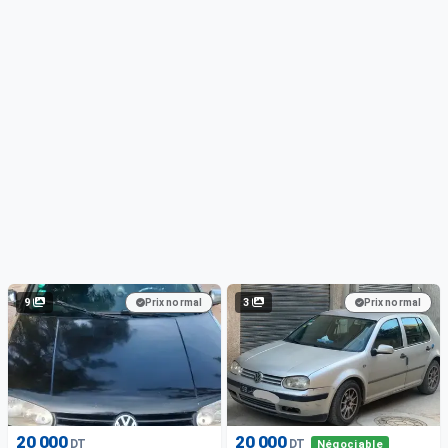
9
3
Prix normal
Prix normal
20 000
20 000
DT
DT
Négociable