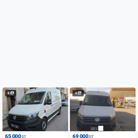
6
4
65 000
69 000
DT
DT