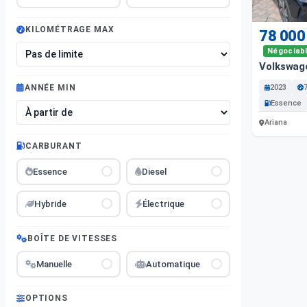
KILOMÉTRAGE MAX
78 000
Négociab
Volkswag
2023
ANNÉE MIN
Essence
Ariana
CARBURANT
Essence
Diesel
Hybride
Électrique
BOÎTE DE VITESSES
Manuelle
Automatique
OPTIONS