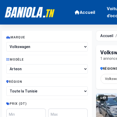
Voit
Accueil
d'oc
Accueil
MARQUE
Volksw
1 annonc
MODÈLE
RÉGION
Volkswa
RÉGION
5
PRIX (DT)