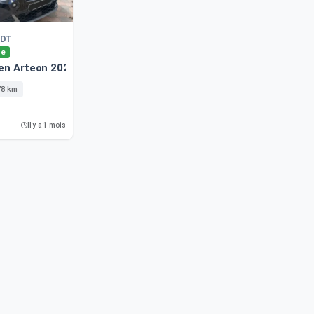
DT
le
en Arteon 2023 78 Km
78 km
Il y a 1 mois