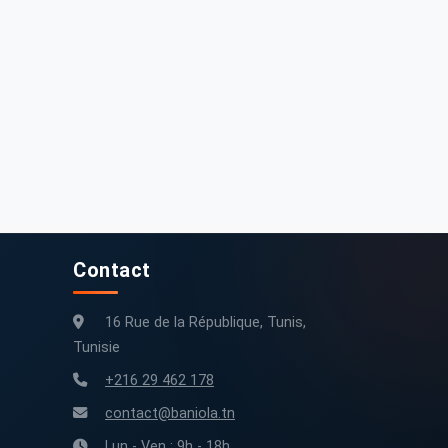
Contact
16 Rue de la République, Tunis,
Tunisie
+216 29 462 178
contact@baniola.tn
Lun - Ven : 9h - 18h