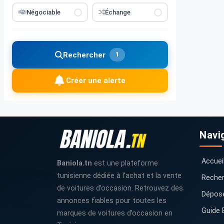
Négociable
Échange
Rechercher
1
Créer une alerte
Navi
Accuei
Baniola.tn
est une plateforme
tunisienne dédiée à l’achat et la vente
Recher
de voitures d’occasion. Retrouvez des
Dépos
annonces fiables pour toutes les
Guide 
marques de voitures d’occasion en