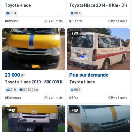
Toyota Hiace
Toyota Hiace 2014 - 0 Km - Diese
2014
2014
Bizerte
Bizerte
Il y a 1 mois
Il y a 1 mois
8
23 000
Prix sur demande
DT
Toyota Hiace 2010 - 800 000 Km - Diesel
Tayota Hiace
2010
800 000 km
2009
Kairouan
Sfax
Il y a 1 mois
Il y a 1 mois
10
4