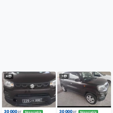
6
7
30 000
30 000
DT
DT
Négociable
Négociable