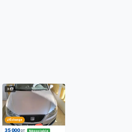
3
Échange
35 000
DT
Négociable