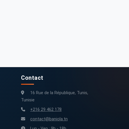
Contact
16 Rue de la République, Tunis,
Tunisie
+216 29 462 178
contact@baniola.tn
Lun - Ven : 9h - 18h