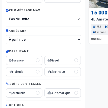
KILOMÉTRAGE MAX
15 000
4L Amate
1982
ANNÉE MIN
Essence
Nabeul
CARBURANT
Essence
Diesel
Hybride
Électrique
BOÎTE DE VITESSES
Manuelle
Automatique
OPTIONS