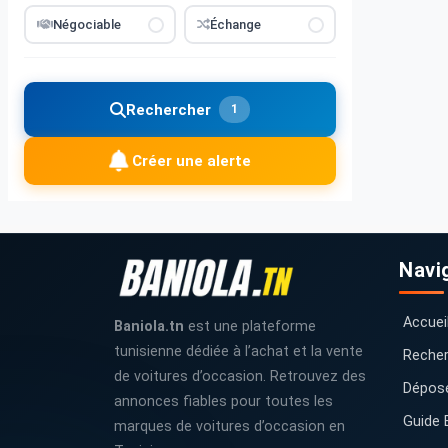
Négociable
Échange
Rechercher
1
Créer une alerte
Navi
Accuei
Baniola.tn
est une plateforme
tunisienne dédiée à l’achat et la vente
Recher
de voitures d’occasion. Retrouvez des
Dépos
annonces fiables pour toutes les
Guide 
marques de voitures d’occasion en