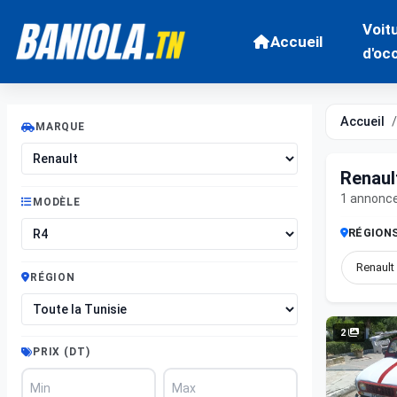
Voit
Accueil
d'oc
Accueil
MARQUE
Renaul
1 annonc
MODÈLE
RÉGION
Renault
RÉGION
2
PRIX (DT)