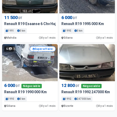
11 500
6 000
DT
DT
Renault R19 Esaanse 6 Chv Haja Ndhifaa 28654792
Renault R19 1995 000 Km
1991
0 km
1995
0 km
Mahdia
Siliana
Il y a 1 mois
Il y a 1 mois
5
Super affaire
6 000
12 800
DT
DT
Négociable
Négociable
Renault R19 1990 000 Km
Renault R19 1992 247000 Km
1990
0 km
1992
247 000 km
Siliana
Bizerte
Il y a 1 mois
Il y a 1 mois