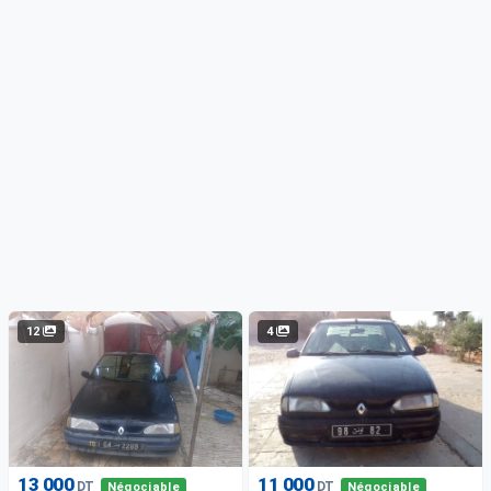
12
4
13 000
11 000
DT
DT
Négociable
Négociable