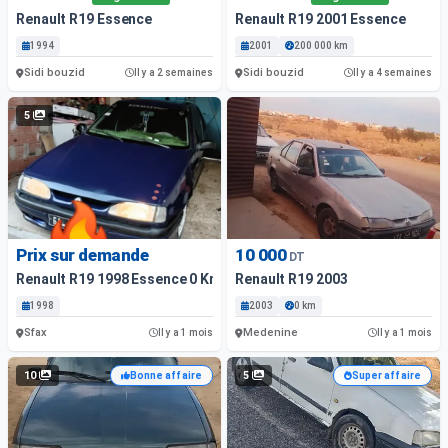
Renault R19 Essence
Renault R19 2001 Essence
1994
2001
200 000 km
Sidi bouzid
Sidi bouzid
Il y a 2 semaines
Il y a 4 semaines
5
Prix sur demande
10 000
DT
Renault R19 1998 Essence 0 Km Sfax
Renault R19 2003
1998
2003
0 km
Sfax
Medenine
Il y a 1 mois
Il y a 1 mois
10
5
Bonne affaire
Super affaire