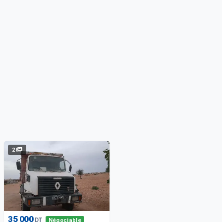
2
35 000
DT
Négociable