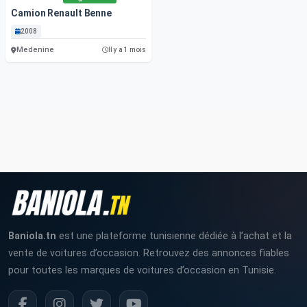
Camion Renault Benne
2008
Medenine
Il y a 1 mois
Baniola.tn
est une plateforme tunisienne dédiée à l’achat et la
vente de voitures d’occasion. Retrouvez des annonces fiables
pour toutes les marques de voitures d’occasion en Tunisie.