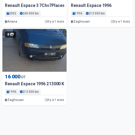
Renault Espace 3 7Chv7Places 2002
Renault Espace 1996
2002
260 000 km
1996
213 000 km
Ariana
Zaghouan
Il y a 1 mois
Il y a 1 mois
8
16 000
DT
Renault Espace 1996 213000 Km
1996
213 000 km
Zaghouan
Il y a 1 mois