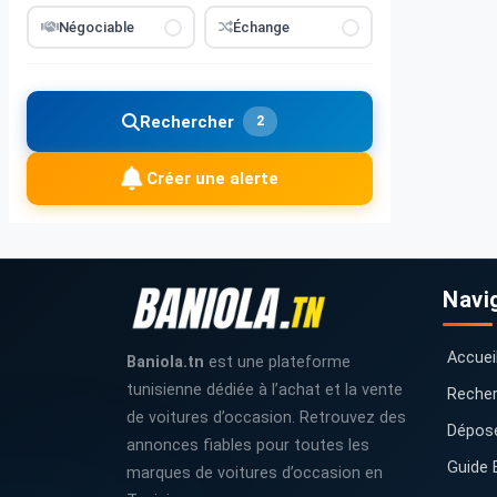
Négociable
Échange
Rechercher
2
Créer une alerte
Navi
Accuei
Baniola.tn
est une plateforme
tunisienne dédiée à l’achat et la vente
Recher
de voitures d’occasion. Retrouvez des
Dépos
annonces fiables pour toutes les
Guide 
marques de voitures d’occasion en