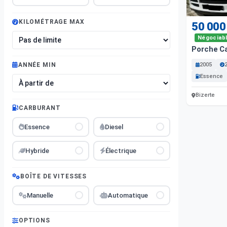
KILOMÉTRAGE MAX
50 000
Négociab
Porche C
2005
ANNÉE MIN
Essence
Bizerte
CARBURANT
Essence
Diesel
Hybride
Électrique
BOÎTE DE VITESSES
Manuelle
Automatique
OPTIONS