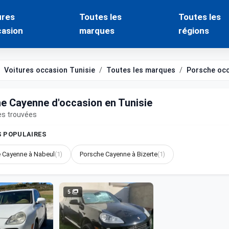
ures
Toutes les
Toutes les
casion
marques
régions
Voitures occasion Tunisie
Toutes les marques
Porsche oc
e Cayenne d'occasion en Tunisie
es trouvées
S POPULAIRES
 Cayenne à Nabeul
(1)
Porsche Cayenne à Bizerte
(1)
5