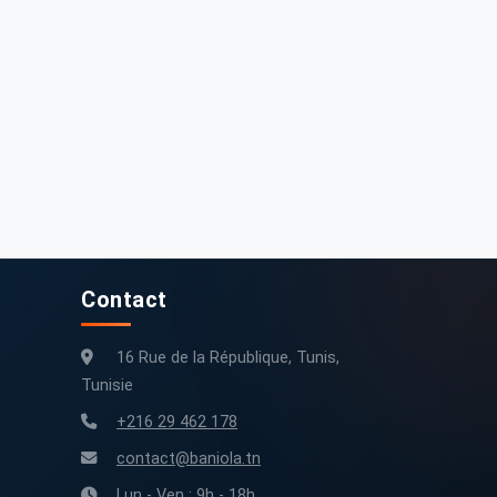
Contact
16 Rue de la République, Tunis,
Tunisie
+216 29 462 178
contact@baniola.tn
Lun - Ven : 9h - 18h