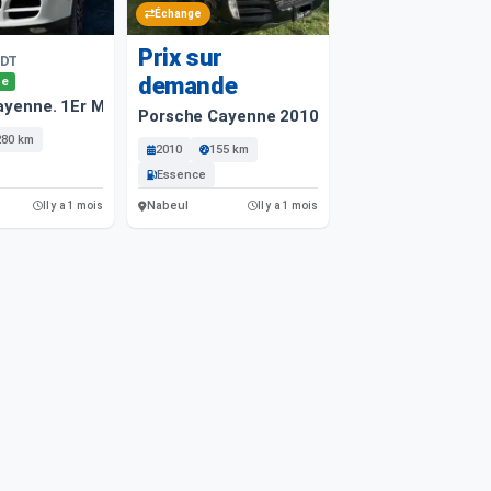
Échange
Prix sur
DT
demande
le
ayenne. 1Er Main
Porsche Cayenne 2010 155 Km
280 km
2010
155 km
Essence
Nabeul
Il y a 1 mois
Il y a 1 mois