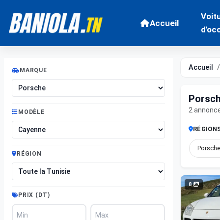
Voit
Accueil
d'oc
Accueil
MARQUE
Porsch
2 annonc
MODÈLE
RÉGION
Porsche
RÉGION
8
PRIX (DT)