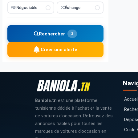
Négociable
Échange
Rechercher
2
Créer une alerte
Navi
Accuei
Baniola.tn
est une plateforme
tunisienne dédiée à l’achat et la vente
Recher
de voitures d’occasion. Retrouvez des
Dépos
annonces fiables pour toutes les
Guide 
marques de voitures d’occasion en