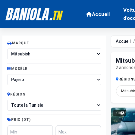
Voit
Accueil
d'oc
Accueil
MARQUE
Mitsub
2 annonc
MODÈLE
RÉGION
Mitsubi
RÉGION
10
PRIX (DT)