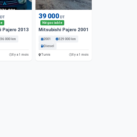
39 000
DT
DT
le
Négociable
i Pajero 2013 236000 Km
Mitsubishi Pajero 2001 329000 Km
236 000 km
2001
329 000 km
Diesel
Tunis
Il y a 1 mois
Il y a 1 mois