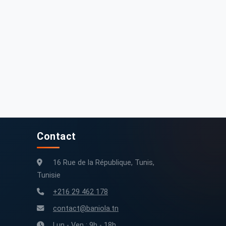
Contact
16 Rue de la République, Tunis,
Tunisie
+216 29 462 178
contact@baniola.tn
Lun - Ven : 9h - 18h