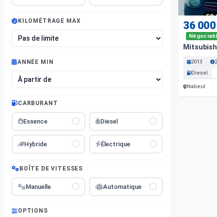
KILOMÉTRAGE MAX
36 000
Négociab
Mitsubish
2013
ANNÉE MIN
Diesel
Nabeul
CARBURANT
Essence
Diesel
Hybride
Électrique
BOÎTE DE VITESSES
Manuelle
Automatique
OPTIONS