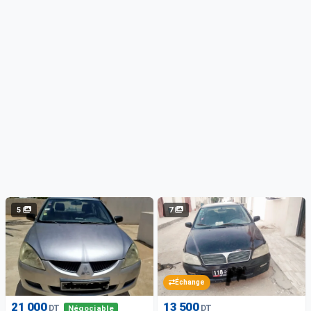
5
7
Échange
21 000
13 500
DT
DT
Négociable