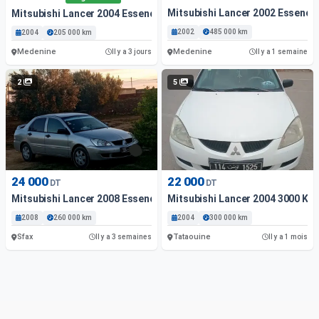
Mitsubishi Lancer 2002 Essence
Mitsubishi Lancer 2004 Essence
2002
485 000 km
2004
205 000 km
Medenine
Medenine
Il y a 3 jours
Il y a 1 semaine
2
5
24 000
22 000
DT
DT
Mitsubishi Lancer 2008 Essence
Mitsubishi Lancer 2004 3000 Km
2008
260 000 km
2004
300 000 km
Sfax
Tataouine
Il y a 3 semaines
Il y a 1 mois