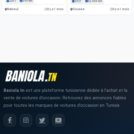
2007
399 km
2021
62 000 km
Nabeul
Sousse
Il y a 1 mois
Il y a 1 mois
Baniola.tn
est une plateforme tunisienne dédiée à l’achat et la
vente de voitures d’occasion. Retrouvez des annonces fiables
pour toutes les marques de voitures d’occasion en Tunisie.