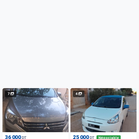
7
4
36 000
25 000
DT
DT
Négociable