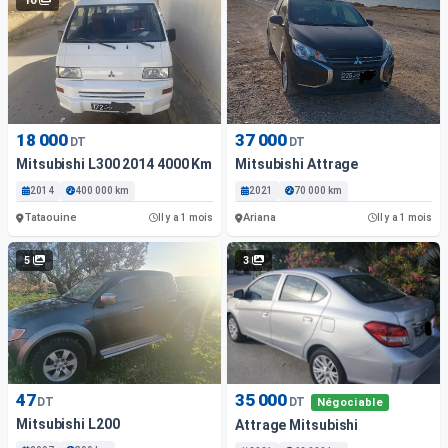
10
18 000
37 000
DT
DT
Mitsubishi L300 2014 4000 Km
Mitsubishi Attrage
2014
400 000 km
2021
70 000 km
Tataouine
Ariana
Il y a 1 mois
Il y a 1 mois
5
3
47
35 000
DT
DT
Négociable
Mitsubishi L200
Attrage Mitsubishi