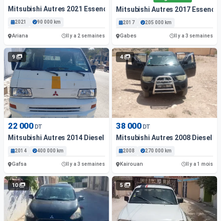
Mitsubishi Autres 2021 Essence
Mitsubishi Autres 2017 Essence
2021
90 000 km
2017
205 000 km
Ariana
Gabes
Il y a 2 semaines
Il y a 3 semaines
9
4
22 000
38 000
DT
DT
Mitsubishi Autres 2014 Diesel
Mitsubishi Autres 2008 Diesel K
2014
400 000 km
2008
270 000 km
Gafsa
Kairouan
Il y a 3 semaines
Il y a 1 mois
10
5