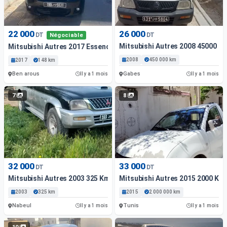
22 000
26 000
DT
DT
Négociable
Mitsubishi Autres 2008 45000 K
Mitsubishi Autres 2017 Essence 148 Km Ben Arous
2008
450 000 km
2017
148 km
Ben arous
Gabes
Il y a 1 mois
Il y a 1 mois
7
8
32 000
33 000
DT
DT
Mitsubishi Autres 2003 325 Km
Mitsubishi Autres 2015 2000 Km
2003
325 km
2015
2 000 000 km
Nabeul
Tunis
Il y a 1 mois
Il y a 1 mois