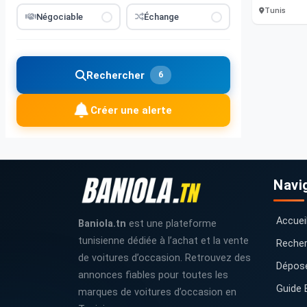
Tunis
Négociable
Échange
Rechercher
6
Créer une alerte
Navi
Accuei
Baniola.tn
est une plateforme
tunisienne dédiée à l’achat et la vente
Recher
de voitures d’occasion. Retrouvez des
Dépos
annonces fiables pour toutes les
Guide 
marques de voitures d’occasion en