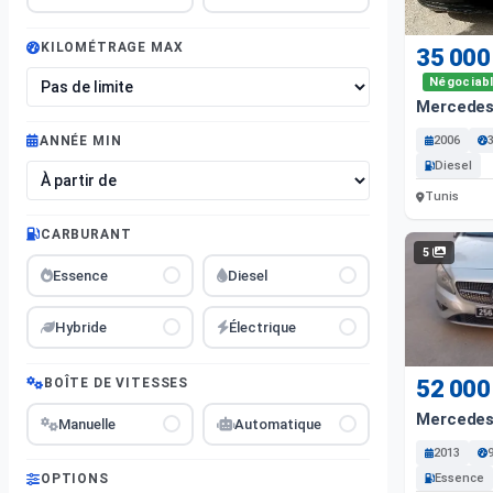
KILOMÉTRAGE MAX
35 000
Négociab
Mercedes
2006
ANNÉE MIN
Diesel
Tunis
CARBURANT
5
Essence
Diesel
Hybride
Électrique
BOÎTE DE VITESSES
52 000
Mercedes
Manuelle
Automatique
2013
Essence
OPTIONS