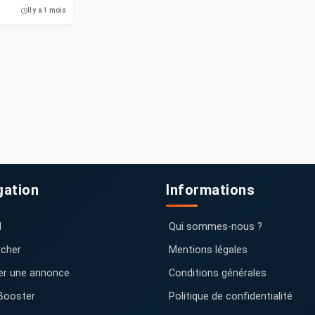
Il y a 1 mois
gation
Informations
l
Qui sommes-nous ?
cher
Mentions légales
er une annonce
Conditions générales
Booster
Politique de confidentialité