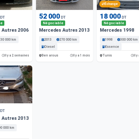
Échange
52 000
18 000
DT
DT
DT
le
Négociable
Négociable
 Autres 2006 Diesel
Mercedes Autres 2013 Diesel
Mercedes 1998
330 000 km
2013
270 000 km
1998
300 000 km
Diesel
Essence
Ben arous
Tunis
Il y a 2 semaines
Il y a 1 mois
Il y
DT
 Autres 2013 9000 Km
90 000 km