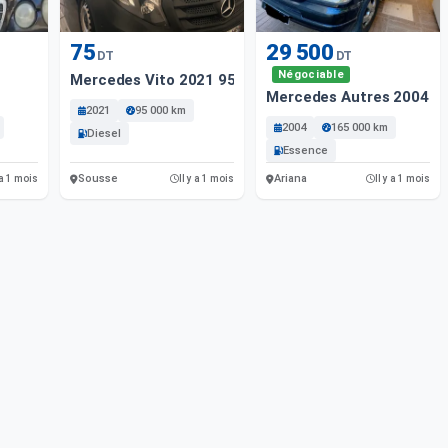
75
29 500
DT
DT
Négociable
Mercedes Vito 2021 95000 Km
Mercedes Autres 2004 1
2021
95 000 km
2004
165 000 km
Diesel
Essence
Sousse
Ariana
 a 1 mois
Il y a 1 mois
Il y a 1 mois