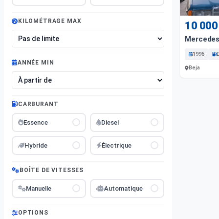
KILOMÉTRAGE MAX
10 000
Mercedes
1996
ANNÉE MIN
Beja
CARBURANT
Essence
Diesel
Hybride
Électrique
BOÎTE DE VITESSES
Manuelle
Automatique
OPTIONS