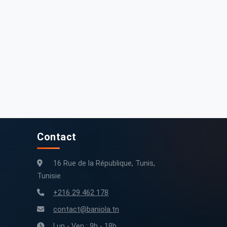
Contact
16 Rue de la République, Tunis,
Tunisie
+216 29 462 178
contact@baniola.tn
Lun - Ven : 9h - 18h