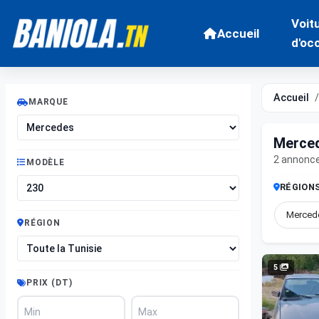
Voit
Accueil
d'oc
Accueil
MARQUE
Merced
2 annonc
MODÈLE
RÉGION
Merced
RÉGION
5
PRIX (DT)