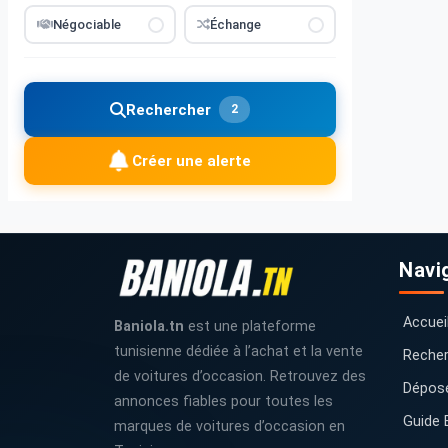
Négociable
Échange
Rechercher
2
Créer une alerte
Navi
Accuei
Baniola.tn
est une plateforme
tunisienne dédiée à l’achat et la vente
Recher
de voitures d’occasion. Retrouvez des
Dépos
annonces fiables pour toutes les
Guide 
marques de voitures d’occasion en