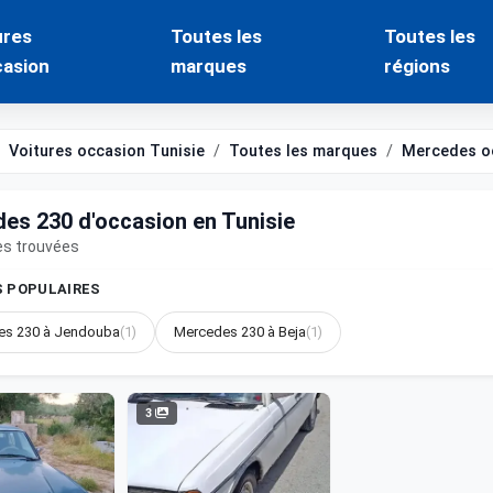
ures
Toutes les
Toutes les
casion
marques
régions
Voitures occasion Tunisie
Toutes les marques
Mercedes o
es 230 d'occasion en Tunisie
es trouvées
S POPULAIRES
es 230 à Jendouba
(1)
Mercedes 230 à Beja
(1)
3