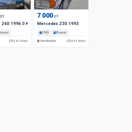
7 000
DT
DT
 240 1996 0 Km
Mercedes 230 1993
Diesel
1993
Diesel
Jendouba
Il y a 1 mois
Il y a 1 mois