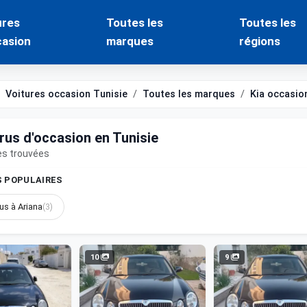
ures
Toutes les
Toutes les
casion
marques
régions
Voitures occasion Tunisie
Toutes les marques
Kia occasio
irus d'occasion en Tunisie
es trouvées
S POPULAIRES
us à Ariana
(3)
10
9