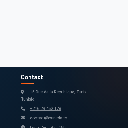
Contact
16 Rue de la République, Tunis,
Tunisie
+216 29 462 178
contact@baniola.tn
Lun - Ven : 9h - 18h