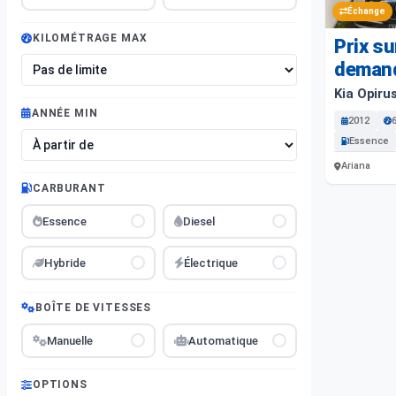
Échange
KILOMÉTRAGE MAX
Prix su
deman
Kia Opiru
ANNÉE MIN
2012
Essence
Ariana
CARBURANT
Essence
Diesel
Hybride
Électrique
BOÎTE DE VITESSES
Manuelle
Automatique
OPTIONS