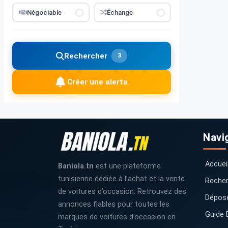
Négociable
Échange
Rechercher
3
Créer une alerte
Navi
Accuei
Baniola.tn
est une plateforme
tunisienne dédiée à l’achat et la vente
Recher
de voitures d’occasion. Retrouvez des
Dépos
annonces fiables pour toutes les
Guide 
marques de voitures d’occasion en