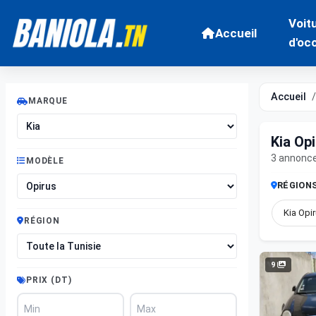
Voit
Accueil
d'oc
Accueil
MARQUE
Kia Op
3 annonc
MODÈLE
RÉGION
Kia Opir
RÉGION
9
PRIX (DT)